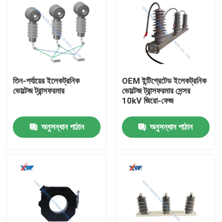
তিন-পর্যায়ের ইলেকট্রনিক
OEM ইন্টিগ্রেটেড ইলেকট্রনিক
ভোল্টেজ ট্রান্সফরমার
ভোল্টেজ ট্রান্সফরমার সেন্সর
10kV জিরো-ফেজ
অনুসন্ধান পাঠান
অনুসন্ধান পাঠান
বাড়ি
পণ্য
VR প্রদর্শন