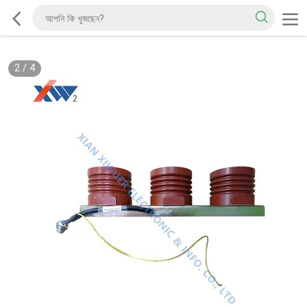
2
/
4