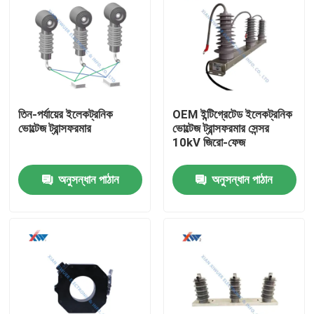
তিন-পর্যায়ের ইলেকট্রনিক
OEM ইন্টিগ্রেটেড ইলেকট্রনিক
ভোল্টেজ ট্রান্সফরমার
ভোল্টেজ ট্রান্সফরমার সেন্সর
10kV জিরো-ফেজ
অনুসন্ধান পাঠান
অনুসন্ধান পাঠান
বাড়ি
পণ্য
VR প্রদর্শন