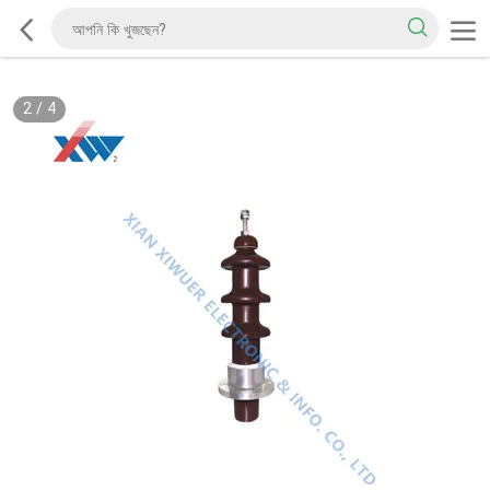
2
/
4