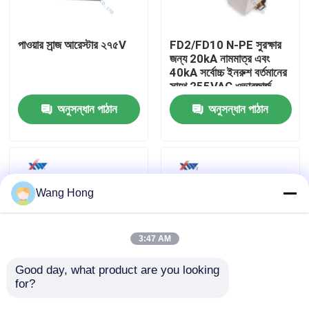
আমাদের সম্পর্কে
পাওয়ার সার্‍জ আরেস্টার ২৭৫V
FD2/FD10 N-PE সুরক্ষার
জন্য 20kA নামমাত্র এবং
40kA সর্বোচ্চ ইনরুশ বর্তমানের
কারখানা ভ্রমণ
সাথে 255VAC ওভারজার্জ
সুরক্ষা ডিভাইস
অনুসন্ধান পাঠান
অনুসন্ধান পাঠান
মান নিয়ন্ত্রণ
যোগাযোগ করুন
Wang Hong
উদ্ধৃতির জন্য আবেদন
3:47 AM
উচ্চ ভোল্টেজ সিরামিক ক্যাপাসিটর
Good day, what product are you looking 
for?
10KV জিঙ্ক অক্সাইড গ্যাপলেস
লাইটনিং সার্জ প্রোটেক্টিভ
অ্যারেস্টার
ডিভাইস উচ্চ মানের পাওয়ার সার্জ
উচ্চ ভোল্টেজ Doorknob ক্যাপাসিটর