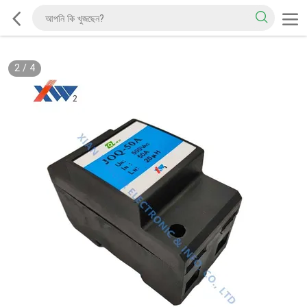
2
/
4