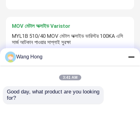
MOV মেটাল অক্সাইড Varistor
MYL1B 510/40 MOV মেটাল অক্সাইড ভারিস্টর 100KA এসি
সার্জ আটকান পাওয়ার সাপ্লাই সুরক্ষা
Wang Hong
পিটিসি এনটিসি থার্মিস্টর
3:41 AM
5D-7 পাওয়ার টাইপ এনটিসি থার্মিস্টার সাপ্রেস ইলেকট্রনিক সার্কিট
সার্জ কারেন্ট জেনারেট করা হয়েছে
Good day, what product are you looking 
for?
উচ্চ ভোল্টেজ প্রতিরোধক
1Ω-10 KΩ 250 ওহম উচ্চ ভোল্টেজ প্রতিরোধক, 40KV 50M পুরু
ফিল্ম প্রতিরোধক