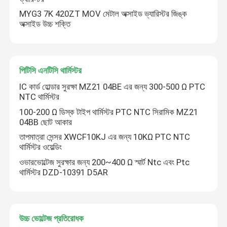
MYG3 7K 420ZT MOV মেটাল অক্সাইড ভ্যারিস্টর জিঙ্ক
অক্সাইড উচ্চ শক্তি
পিটিসি এনটিসি থার্মিস্টর
IC কার্ড হোল্ডার সুরক্ষা MZ21 04BE এর জন্য 300-500 Ω PTC
NTC থার্মিস্টর
100-200 Ω ডিস্ক টাইপ থার্মিস্টর PTC NTC সিরামিক MZ21
04BB ছোট আকার
তাপমাত্রা সেন্সর XWCF10KJ এর জন্য 10KΩ PTC NTC
থার্মিস্টর ওয়েল্ডিং
ওভারভোল্টেজ সুরক্ষার জন্য 200~400 Ω স্মার্ট Ntc এবং Ptc
থার্মিস্টর DZD-10391 D5AR
উচ্চ ভোল্টেজ প্রতিরোধক