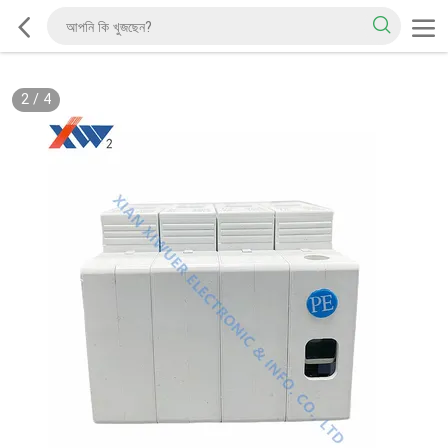
2
/
4