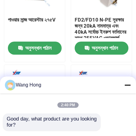
আমাদের সম্পর্কে
পাওয়ার সার্‍জ আরেস্টার ২৭৫V
FD2/FD10 N-PE সুরক্ষার
জন্য 20kA নামমাত্র এবং
40kA সর্বোচ্চ ইনরুশ বর্তমানের
কারখানা ভ্রমণ
সাথে 255VAC ওভারজার্জ
সুরক্ষা ডিভাইস
অনুসন্ধান পাঠান
অনুসন্ধান পাঠান
মান নিয়ন্ত্রণ
যোগাযোগ করুন
Wang Hong
উদ্ধৃতির জন্য আবেদন
2:40 PM
উচ্চ ভোল্টেজ সিরামিক ক্যাপাসিটর
Good day, what product are you looking 
for?
10KV জিঙ্ক অক্সাইড গ্যাপলেস
লাইটনিং সার্জ প্রোটেক্টিভ
অ্যারেস্টার
ডিভাইস উচ্চ মানের পাওয়ার সার্জ
উচ্চ ভোল্টেজ Doorknob ক্যাপাসিটর