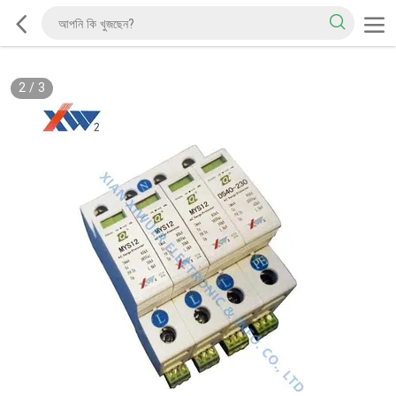
2
/
3