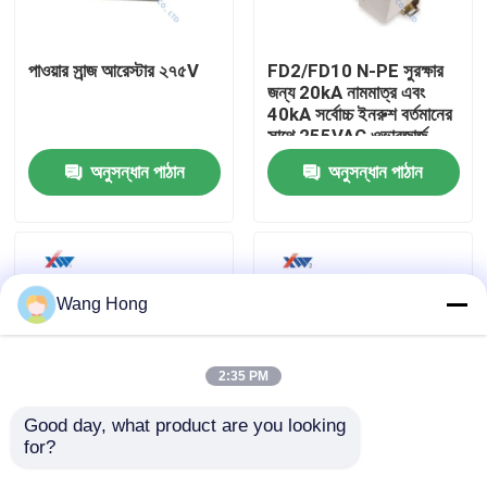
আমাদের সম্পর্কে
পাওয়ার সার্‍জ আরেস্টার ২৭৫V
FD2/FD10 N-PE সুরক্ষার
জন্য 20kA নামমাত্র এবং
40kA সর্বোচ্চ ইনরুশ বর্তমানের
কারখানা ভ্রমণ
সাথে 255VAC ওভারজার্জ
সুরক্ষা ডিভাইস
অনুসন্ধান পাঠান
অনুসন্ধান পাঠান
মান নিয়ন্ত্রণ
যোগাযোগ করুন
Wang Hong
উদ্ধৃতির জন্য আবেদন
2:35 PM
উচ্চ ভোল্টেজ সিরামিক ক্যাপাসিটর
Good day, what product are you looking 
for?
10KV জিঙ্ক অক্সাইড গ্যাপলেস
লাইটনিং সার্জ প্রোটেক্টিভ
অ্যারেস্টার
ডিভাইস উচ্চ মানের পাওয়ার সার্জ
উচ্চ ভোল্টেজ Doorknob ক্যাপাসিটর