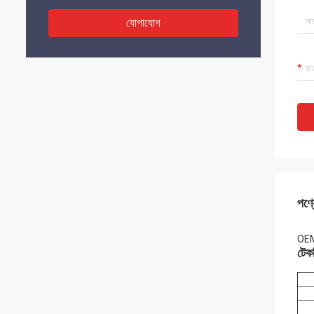
যোগাযোগ
পণ্য
OEM 
টেকন