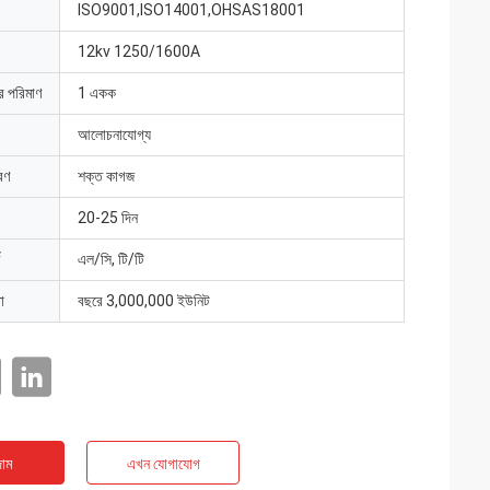
ISO9001,ISO14001,OHSAS18001
12kv 1250/1600A
ার পরিমাণ
1 একক
আলোচনাযোগ্য
রণ
শক্ত কাগজ
20-25 দিন
এল/সি, টি/টি
া
বছরে 3,000,000 ইউনিট
াম
এখন যোগাযোগ