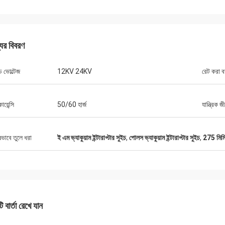
যের বিবরণ
ড ভোল্টেজ
12KV 24KV
রেট করা বর
রিচার্ড
য়েন্সি
50/60 হার্জ
যান্ত্রিক জ
বিবাহ করা
“XIWUER খুবই উদ্ভাবনী। তারা চম
এর চিত্তাকর্ষক গবেষণা ক্ষমতা রয়েছে এবং ভাল
প্রদান করেছে, ভবিষ্যতের দিকে তাক
পিং ক্ষমতা এবং উচ্চ পণ্যের গুণমান প্রদর্শন করে।"
হতে পারে।”
ষভাবে তুলে ধরা
ই এম ভ্যাকুয়াম ইন্টারাপ্টার সুইচ
,
পোলস ভ্যাকুয়াম ইন্টারাপ্টার সুইচ
,
275 মিমি 
 বার্তা রেখে যান