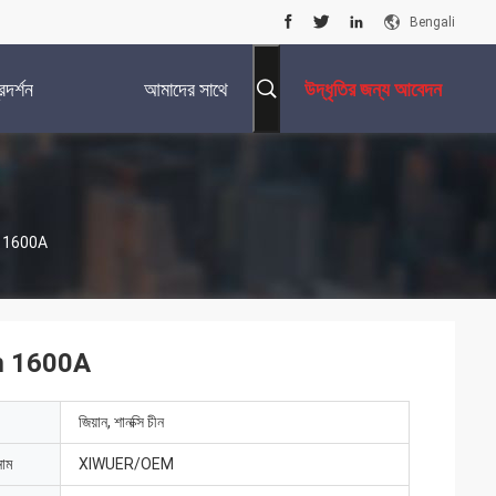
Bengali
দর্শন
আমাদের সাথে
উদ্ধৃতির জন্য আবেদন
যোগাযোগ করুন
5mm 1600A
75mm 1600A
জিয়ান, শানক্সি চীন
নাম
XIWUER/OEM