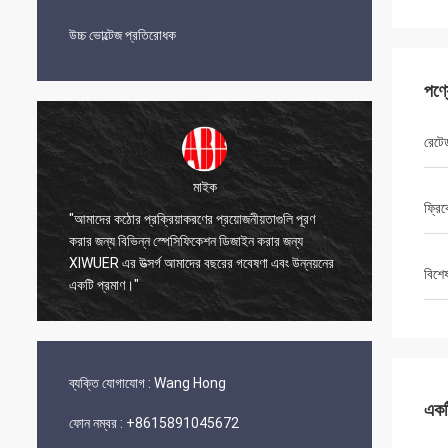
উচ্চ ভোল্টেজ প্রতিরোধক
পণ্
রেটে
মাইক
ফ্রিকো
"আমাদের কঠোর প্রক্রিয়াকরণের প্রয়োজনীয়তাগুলি পূরণ
া
করার জন্য বিভিন্ন স্পেসিফিকেশন ডিজাইন করার জন্য
"XIWUER 
ন
XIWUER এর উত্সর্গ আমাদের বছরের গবেষণা এবং উন্নয়নের
প্রোটোটাই
বিশে
একটি প্রমাণ।"
ব্যক্তি যোগাযোগ :
Wang Hong
একটি
ফোন নম্বর :
+8615891045672