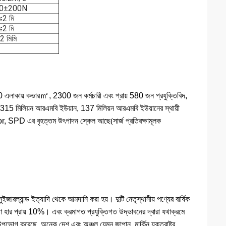
0±200N
≤2 মি
≤2 মি
2 মিমি
㎡
 এলাকায় কভার
, 2300 জন কর্মচারী এবং প্রায় 580 জন প্রযুক্তিবিদ,
315 মিলিয়ন আরএমবি ইউয়ান, 137 মিলিয়ন আরএমবি ইউয়ানের স্থায়ী
stor, SPD এর বৃহত্তম উৎপাদন স্কেল আছে
(
সার্জ প্রতিরক্ষামূলক
ুইজারল্যান্ড ইত্যাদি থেকে আমদানি করা হয়। দুটি নেতৃস্থানীয় পণ্যের বার্ষিক
রণ হার প্রায় 10%। এবং ক্রমাগত প্রযুক্তিগত উদ্ভাবনের দ্বারা যথাক্রমে
গ করেছে, অনেক দেশ এবং অঞ্চল যেমন জাপান, মার্কিন যুক্তরাষ্ট্র,