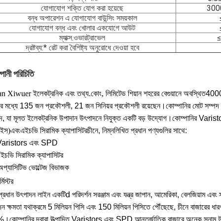
যোগাযোগ শক্তি যোগ করা হয়েছে
300
বন্ধ অপারেশন এ যোগাযোগ বাউন্সিং সময়কাল
যোগাযোগ বন্ধ এবং খোলার একযোগে আউট
ম্যাক্স.ওভারট্রাভেল
≤
দ্রষ্টব্য:* রেট করা বৈশিষ্ট্য অনুরোধে দেওয়া হবে
পানী পরিচিতি
n Xiwuer ইলেকট্রনিক এবং তথ্য.কোং, লিমিটেড শিয়ান শহরের বেগুয়ানে অবস্থিত
4000
র মধ্যে 135 জন প্রকৌশলী, 21 জন সিনিয়র প্রকৌশলী রয়েছেন।কোম্পানির মোট সম্পদ 
দ, যা মূলত ইলেকট্রনিক উপাদান উৎপাদনে নিযুক্ত একটি বড় উদ্যোগ।কোম্পানির Vari
াইস
)
এবং
এইচভি সিরামিক ক্যাপাসিটর
চীনে, নিম্নলিখিত প্রধান পণ্যগুলির সাথে:
Varistors এবং SPD
ইচভি সিরামিক ক্যাপাসিটর
অপ্যাসিটিভ ভোল্টেজ বিভাজক
্মিস্টর
প্রধান উৎপাদন লাইন একটি
d পরিদর্শন সরঞ্জাম এবং যন্ত্র জাপান, আমেরিকা, বেলজিয়াম এবং স
াদন ক্ষমতা যথাক্রমে 5 মিলিয়ন পিসি এবং 150 মিলিয়ন পিসিতে পৌঁছেছে, চীনে বাজারের ধা
কোম্পানির দ্বারা উত্পাদিত Varistors এবং SPD আন্তর্জাতিক বাজারে অনেক সুনাম উপভো