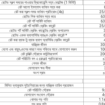
রেটেড স্বল্প সময়ের পাওয়ার ফ্রিকোয়েন্সি সহ্য ভোল্টেজ (1 মিনিট)
রেট আলো ইমপ্লাস বর্তমান সহ্য করা
রেট করা স্বল্প-সময় বর্তমান প্রতিরোধ (4s)
25
রেটেড পিক বর্তমান সহ্য করে
63
রেট শর্ট সার্কিট বর্তমান
63
রেট শর্ট সার্কিট ব্রেকিং কারেন্ট
25
রেটেড শর্ট সার্কিট ব্রেকিং কারেন্টের ব্রেকিং অপারেশন
রেটেড একক ক্যাপাসিটর ব্যাঙ্ক ব্রেকিং কারেন্ট *
রেট করা ব্যাক-টু-ব্যাক ক্যাপ অ্যাসিটর ব্রেকিং কারেন্ট
যান্ত্রিক জীবন
30
বেলো এবং বায়ুমণ্ডলের কারণে বন্ধ শক্তির সাথে যোগাযোগ করুন
10
রেট কন্টাক্ট স্ট্রোকে কাউন্টারফোর্স
20
রেট পরিচিতি বল এ ciruit প্রতিরোধের
≤
শেলফ জীবন
2
যোগাযোগ ক্ষয় সীমা
অংশ স্রাব
≤
মিলিত ভ্যাকুয়াম সুইচগিয়ারের জন্য যান্ত্রিক তারিখ প্রয়োজন
রেট পরিচিতি স্ট্রোক
9±
যোগাযোগ সংযোগ স্ট্রোক
4±
খোলার গড় গতি
1.1
গড় বন্ধ গতি
0.8