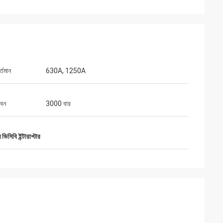
্তমান
630A, 1250A
ীবন
3000 বার
ৎকার, স্বজ্ঞাত পরিষেবা
িয়ে আমাদের কী প্রয়োজন
ভিসিবি ইন্টারাপ্টার