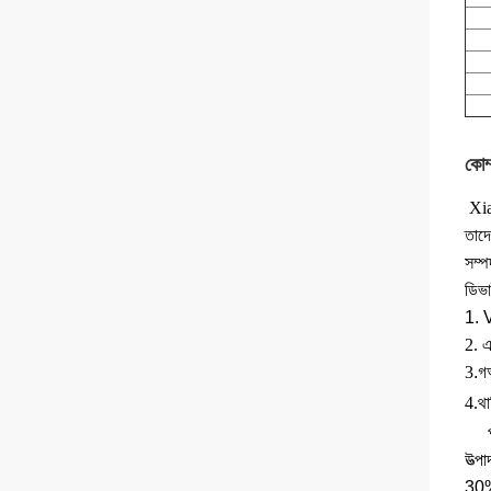
কোম্
Xia
তাদে
সম্প
ডিভ
1. 
2. এ
3
.গ
4.
থার
উত্প
30%।