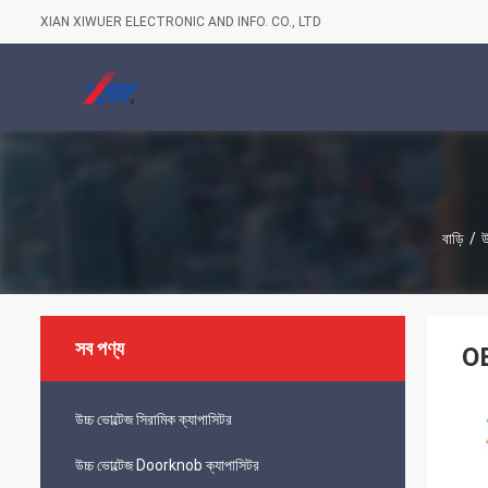
XIAN XIWUER ELECTRONIC AND INFO. CO., LTD
বাড়ি
/
উ
সব পণ্য
OE
উচ্চ ভোল্টেজ সিরামিক ক্যাপাসিটর
উচ্চ ভোল্টেজ Doorknob ক্যাপাসিটর