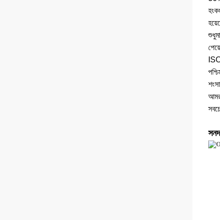
হংকং
হয়ে
শুধু
পেয়
ISO9
পশ্চ
শংসা
আমরা
সবচে
সনদ