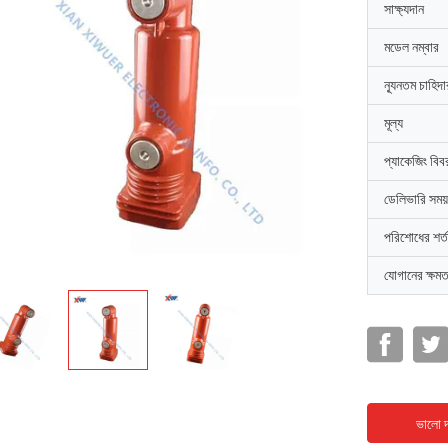
সাক্ষ্যদান
মডেল নম্বার
ন্যূনতম চাহিদ
মূল্য
প্যাকেজিং বিব
ডেলিভারি সময়
পরিশোধের শর্ত
যোগানের ক্ষমত
ভালো দ