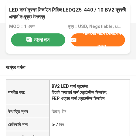
LED সার্জ সুরক্ষা ডিভাইস সিরিজ LEDQZ5-440 / 10 BV2 দূরবর্তী
এলার্ম সংযুক্ত উপলব্ধ
MOQ：1 একক
মূল্য：USD, Negotiable, unit
আমাদের সাথে যোগাযোগ
ভালো দাম
করুন
পণ্যের বর্ণনা
BV2 LED সার্জ প্রটেক্টর
,
লক্ষণীয় করা:
রিমোট অ্যালার্ম সার্জ প্রোটেক্টিভ ডিভাইস
,
FEP ওয়্যার সার্জ প্রোটেক্টিভ ডিভাইস
উৎপত্তি স্থল
জিয়ান, চীন
ডেলিভারি সময়
5-7 দিন