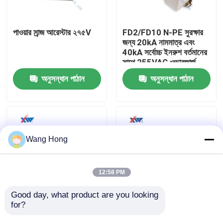
আমাদের সম্পর্কে
পাওয়ার সার্‍জ আরেস্টার ২৭৫V
FD2/FD10 N-PE সুরক্ষার
জন্য 20kA নামমাত্র এবং
40kA সর্বোচ্চ ইনরুশ বর্তমানের
কারখানা ভ্রমণ
সাথে 255VAC ওভারজার্জ
সুরক্ষা ডিভাইস
অনুসন্ধান পাঠান
অনুসন্ধান পাঠান
মান নিয়ন্ত্রণ
যোগাযোগ করুন
Wang Hong
উদ্ধৃতির জন্য আবেদন
12:58 PM
উচ্চ ভোল্টেজ সিরামিক ক্যাপাসিটর
Good day, what product are you looking 
for?
10KV জিঙ্ক অক্সাইড গ্যাপলেস
লাইটনিং সার্জ প্রোটেক্টিভ
অ্যারেস্টার
ডিভাইস উচ্চ মানের পাওয়ার সার্জ
উচ্চ ভোল্টেজ Doorknob ক্যাপাসিটর