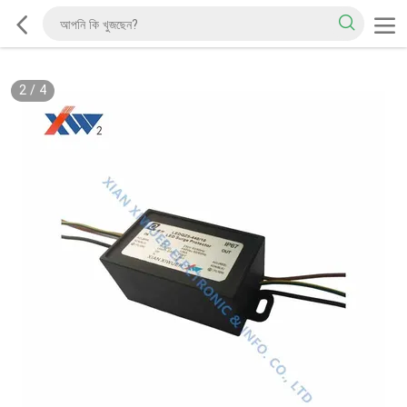
2
/
4