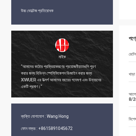
উচ্চ ভোল্টেজ প্রতিরোধক
পণ্
রেটে
মাইক
"আমাদের কঠোর প্রক্রিয়াকরণের প্রয়োজনীয়তাগুলি পূরণ
া
করার জন্য বিভিন্ন স্পেসিফিকেশন ডিজাইন করার জন্য
"XIWUER 
খাড়া
ন
XIWUER এর উত্সর্গ আমাদের বছরের গবেষণা এবং উন্নয়নের
প্রোটোটাই
একটি প্রমাণ।"
আলোক
8/2
ব্যক্তি যোগাযোগ :
Wang Hong
বিশে
ফোন নম্বর :
+8615891045672