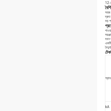
12 ক
বৈশিষ
সহজ 
দ্রুত
বড় প
প্রয
পাওয়
সরঞ্জ
যখন 
একটি 
বৈদ্য
টেকন
স্রাব
kA