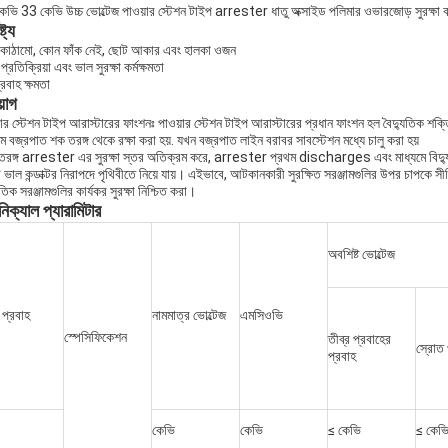
েভি 33 কেভি উচ্চ ভোল্টেজ পাওয়ার স্টেশন টাইপ arrester ধাতু অক্সাইড পলিমার ওভারজোড় সুরক্ষ
্ট্য
কাঠামো, কোন ফাঁক নেই, ছোট আকার এবং হালকা ওজন
 প্রতিক্রিয়া এবং ভাল সুরক্ষা কর্মক্ষমতা
্রবাহ ক্ষমতা
়োগ
ার স্টেশন টাইপ আরাস্টারের ফাংশনঃ পাওয়ার স্টেশন টাইপ আরাস্টারের প্রধান ফাংশন হল বৈদ্যুতিক শক্তি
াম বজ্রপাত শক তরঙ্গ থেকে রক্ষা করা হয়. যখন বজ্রপাত লাইন বরাবর সাবস্টেশন মধ্যে চালু করা হয়
তরঙ্গ arrester এর সুরক্ষা স্তর অতিক্রম করে, arrester প্রথম discharges এবং মাধ্যমে বিদ্যুৎ
ভাল কন্ডাক্টর নিরাপদে পৃথিবীতে নিয়ে যায়। এইভাবে, আটকানকারী সুরক্ষিত সরঞ্জামগুলির উপর চাপকে 
ুতিক সরঞ্জামগুলির কার্যকর সুরক্ষা নিশ্চিত করা।
িক্যাল প্যারামিটার
অবশিষ্ট ভোল্টেজ
 প্রবাহ
নামমাত্র ভোল্টেজ
এমসিওভি
স্পেসিফিকেশন
তীব্র প্রবাহের
স্রোত প
প্রবাহ
কেভি
কেভি
≤ কেভি
≤ কেভ