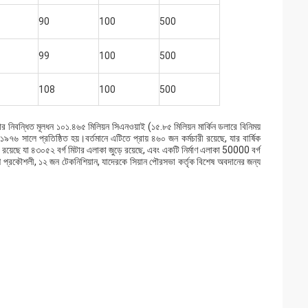
90
100
500
99
100
500
108
100
500
নি যার নিবন্ধিত মূলধন ১০১.৪৬৫ মিলিয়ন সিএনওয়াই (১৫.৮৫ মিলিয়ন মার্কিন ডলারে বিনিময়
৭৬ সালে প্রতিষ্ঠিত হয়।বর্তমানে এটিতে প্রায় ৪৬০ জন কর্মচারী রয়েছে, যার বার্ষিক
 রয়েছে যা ৪৩০৫২ বর্গ মিটার এলাকা জুড়ে রয়েছে, এবং একটি নির্মাণ এলাকা 50000 বর্গ
শি প্রকৌশলী, ১২ জন টেকনিশিয়ান, যাদেরকে সিয়ান পৌরসভা কর্তৃক বিশেষ অবদানের জন্য