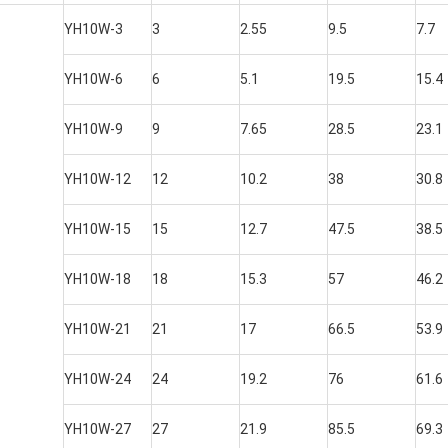
YH10W-3
3
2.55
9.5
7.7
YH10W-6
6
5.1
19.5
15.4
YH10W-9
9
7.65
28.5
23.1
YH10W-12
12
10.2
38
30.8
YH10W-15
15
12.7
47.5
38.5
YH10W-18
18
15.3
57
46.2
YH10W-21
21
17
66.5
53.9
YH10W-24
24
19.2
76
61.6
YH10W-27
27
21.9
85.5
69.3