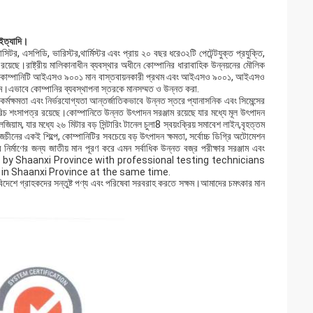
 ইত্যাদি।
িটর, এসপিডি, ভারিস্টর,থার্মিস্টর এবং প্রায় ২০ বছর ধরে৩২টি পেটেন্টযুক্ত প্রযুক্তি,
 রয়েছে।রাষ্ট্রীয় মালিকানাধীন ব্যবস্থার অধীনে কোম্পানির ধারাবাহিক উন্নয়নের মৌলিক
্চিম চীনে কোম্পানিটি আইএসও ৯০০১ মান বাস্তবায়নকারী প্রথম এবং আইএসও ৯০০১, আইএসও
।এভাবে কোম্পানির ব্যবস্থাপনা স্তরকে মানসম্মত ও উন্নত করা.
কর্মক্ষমতা এবং নির্ভরযোগ্যতা আন্তর্জাতিকভাবে উন্নত স্তরে প্যানাসনিক এবং সিমেন্সের
শংসাপত্র রয়েছে।কোম্পানিতে উন্নত উৎপাদন সরঞ্জাম রয়েছে যার মধ্যে মূল উৎপাদন
জিয়াম, যার মধ্যে ২৬ মিটার বড় সিন্টারিং টানেল চুলা8 স্বয়ংক্রিয় সমাবেশ লাইন,বৃহত্তম
জচীনের একই শিল্পে, কোম্পানিটির সবচেয়ে বড় উৎপাদন ক্ষমতা, সর্বোচ্চ ডিগ্রি অটোমেশন
গার নির্মাণের জন্য জাতীয় মান পূরণ করে এমন সর্বাধিক উন্নত বজ্র পরীক্ষার সরঞ্জাম এবং
orted by Shaanxi Province with professional testing technicians
 in Shaanxi Province at the same time.
 বিদেশে গ্রাহকদের সন্তুষ্ট পণ্য এবং পরিষেবা সরবরাহ করতে সক্ষম।আমাদের চমৎকার মান