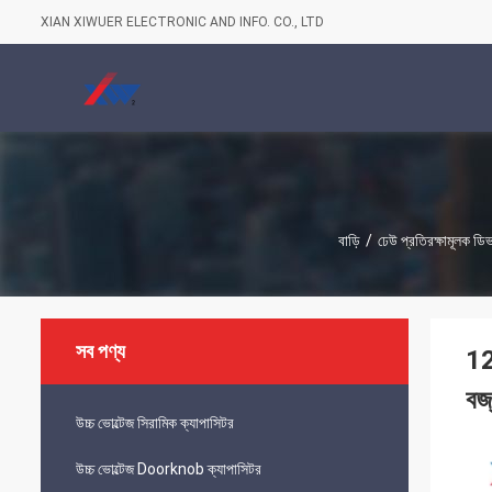
XIAN XIWUER ELECTRONIC AND INFO. CO., LTD
বাড়ি
/
ঢেউ প্রতিরক্ষামূলক ডি
সব পণ্য
12
বজ
উচ্চ ভোল্টেজ সিরামিক ক্যাপাসিটর
উচ্চ ভোল্টেজ Doorknob ক্যাপাসিটর