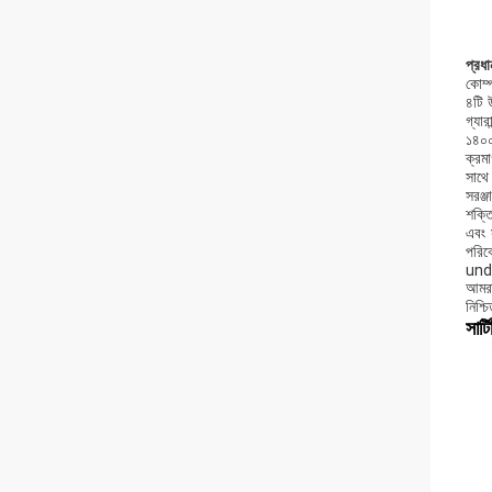
প্রধা
কোম্প
৪টি উ
গ্যা
১৪০০
ক্রমা
সাথে
সরঞ্জ
শক্তি
এবং স
পরি
und
আমরা
নিশ্চ
সার্