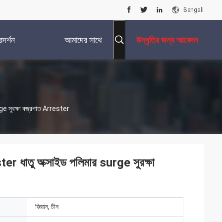
Bengali
দর্শন
আমাদের সাথে
উদ্ধৃতির জন্য আবেদন
যোগাযোগ করুন
rge সুরক্ষা বজ্রপাত Arrester
ter ধাতু অক্সাইড পলিমার surge সুরক্ষা
জিয়ান, চীন