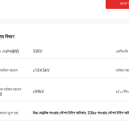
ভালো দ
যের বিবরণ
ড ভোল্টেজ(kV)
33KV
এমসিওভি
রিচার্ড
বিবাহ করা
“XIWUER খুবই উদ্ভাবনী। তারা চম
এর চিত্তাকর্ষক গবেষণা ক্ষমতা রয়েছে এবং ভাল
 বর্তমান আবেগ
≤104.5kV
বর্তমান আ
প্রদান করেছে, ভবিষ্যতের দিকে তাক
পিং ক্ষমতা এবং উচ্চ পণ্যের গুণমান প্রদর্শন করে।"
হতে পারে।”
 বর্তমান আবেগ
≤99kV
৪/১০ইউ
0
ষভাবে তুলে ধরা
উচ্চ ভোল্টেজ পাওয়ার স্টেশন টাইপ আটকান
,
33kv পাওয়ার স্টেশন টাইপ আ