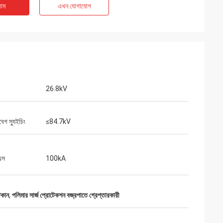
াম
এখন যোগাযোগ
26.8kV
ৎকার, স্বজ্ঞাত পরিষেবা
বেগ স্যুইচিং
≤84.7kV
িয়ে আমাদের কী প্রয়োজন
এস
100kA
টকান
,
পলিমার সার্জ প্রোটেকশন বজ্রপাতে গ্রেপ্তারকারী