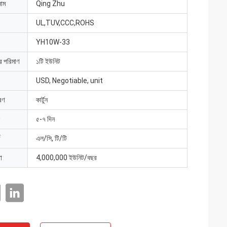
নাম
Qing Zhu
UL,TUV,CCC,ROHS
YH10W-33
ার পরিমাণ
১টি ইউনিট
USD, Negotiable, unit
রণ
কার্টুন
৫-৭ দিন
এল/সি, টি/টি
া
4,000,000 ইউনিট/বছর