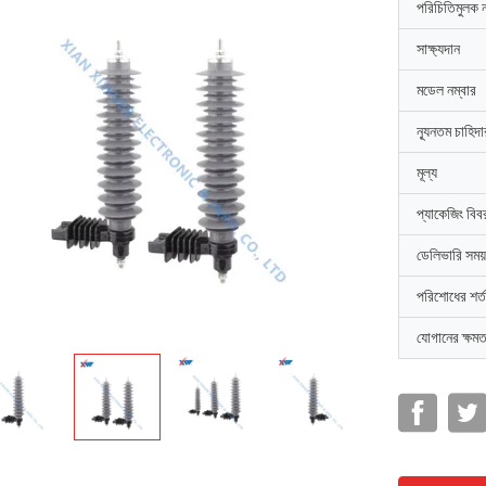
পরিচিতিমুলক 
সাক্ষ্যদান
মডেল নম্বার
ন্যূনতম চাহিদ
মূল্য
প্যাকেজিং বিব
ডেলিভারি সময়
পরিশোধের শর্ত
যোগানের ক্ষমত