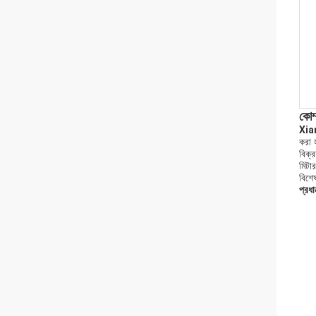
কোম
Xian
করা হ
বিক্র
মিটা
বিশে
প্রধা