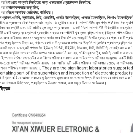
আমি
পাওয়ার সাপ্লাই সিস্টেমের জন্য ওভারজার্জ প্রোটেকশন ডিভাইস;
আমি
আলোকসজ্জার জন্য চিপ;
আমি
জিংক অক্সাইড ভেরিস্টর; থার্মিস্টর।
ন গ্রাহক:
এবিবি, স্নাইডার, জিই, জেডটিই, এক্সডি ইলেকট্রিক, এক্সজে ইলেকট্রিক, পিংগাও ইলেকট্রিক
ানিতে প্রদেশের টেকনিক্যাল আর অ্যান্ড ডি সেন্টার রয়েছে। কোম্পানিটির মূল পণ্য HV সিরামিক ক্যাপাস
দ্ভাবন পেটেন্ট এবং ৪টি জাতীয় মূল নতুন পণ্য রয়েছে। একই শিল্পে কোম্পানিটি শীর্ষস্থানীয় অবস্থানে
রান্টি একটি অনন্য ব্যবস্থাপনা ব্যবস্থার মাধ্যমে কোম্পানিটি খুব দ্রুত বৃদ্ধি পেয়েছে।উত্তর-পশ
১ এবং আইএসও ৪৫০০১ অনুমোদন অর্জন করে ইআরপি ম্যানেজমেন্ট সিস্টেম ব্যবহারের প্রচারকারী প্রথম
গত প্রযুক্তিগত উদ্ভাবন, পণ্য গবেষণা ও উন্নয়নএবং গুণমানের উন্নতি পণ্যগুলির প্রধান প্রযুক্তিগত 
 একই স্তরে রয়েছেএই পণ্যগুলির ইউএল, ভিডিই, টিইউভি, সিএএস, সিই, সিকিউসি, রোএইচএস এবং রিচ 
াম এবং আধুনিক সমাবেশ লাইন জাপান থেকে আমদানি করা হয়, মার্কিন যুক্তরাষ্ট্র, জার্মানি, কোরিয়া এবং বেল
 ইমপ্লাস বর্তমান জেনারেটর এবং বিশেষ পরীক্ষার সরঞ্জাম এবং পরিবেশগত পরীক্ষার সরঞ্জামের একটি সিরি
বচেয়ে সম্পূর্ণ পরীক্ষার পদ্ধতি রয়েছে।কোম্পানির দুটি রুটিন পরীক্ষার পরীক্ষাগার রয়েছে যা পরীক্ষা
বেশগত পরীক্ষার সরঞ্জাম রয়েছে।. They are the significant laboratories supp
ertaking part of the supervision and inspection of electronic products
 বিশ্বাস করি যে আমরা সবচেয়ে যুক্তিসঙ্গত মূল্য এবং সবচেয়ে সংক্ষিপ্ত বিতরণ সময়ের সাথে দেশ এবং
িতকরণ ক্ষমতা ভিত্তিতে, প্রযুক্তিগত উন্নয়ন ক্ষমতা, এবং সমৃদ্ধ উত্পাদন অভিজ্ঞতা।
টিফিকেট