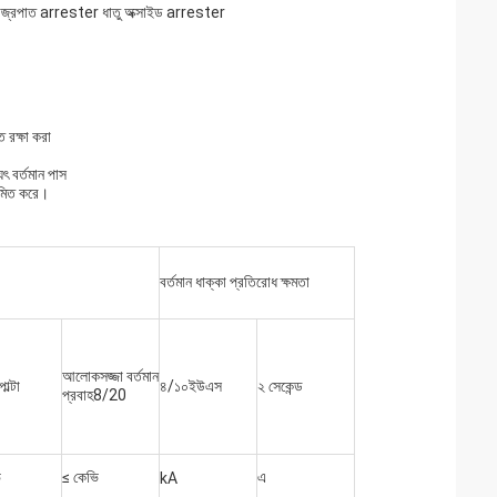
া বজ্রপাত arrester ধাতু অক্সাইড arrester
 রক্ষা করা
 বর্তমান পাস
সীমিত করে।
বর্তমান ধাক্কা প্রতিরোধ ক্ষমতা
আলোকসজ্জা বর্তমান
াল্টা
৪/১০ইউএস
২ সেকেন্ড
প্রবাহ8/20
ি
≤ কেভি
এ
kA