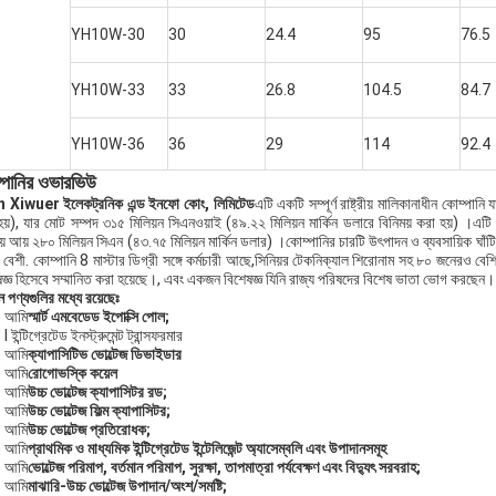
YH10W-30
30
24.4
95
76.5
YH10W-33
33
26.8
104.5
84.7
YH10W-36
36
29
114
92.4
্পানির ওভারভিউ
 Xiwuer ইলেকট্রনিক এন্ড ইনফো কোং, লিমিটেড
এটি একটি সম্পূর্ণ রাষ্ট্রীয় মালিকানাধীন কোম্পা
য়), যার মোট সম্পদ ৩১৫ মিলিয়ন সিএনওয়াই (৪৯.২২ মিলিয়ন মার্কিন ডলারে বিনিময় করা হয়) ।এটি ১৯
য় আয় ২৮০ মিলিয়ন সিএন (৪৩.৭৫ মিলিয়ন মার্কিন ডলার) ।কোম্পানির চারটি উৎপাদন ও ব্যবসায়িক ঘাঁটি
র বেশী. কোম্পানি 8 মাস্টার ডিগ্রী সঙ্গে কর্মচারী আছে,সিনিয়র টেকনিক্যাল শিরোনাম সহ ৮০ জনেরও বে
ষজ্ঞ হিসেবে সম্মানিত করা হয়েছে।, এবং একজন বিশেষজ্ঞ যিনি রাজ্য পরিষদের বিশেষ ভাতা ভোগ করছেন।
ন পণ্যগুলির মধ্যে রয়েছেঃ
আমি
স্মার্ট এমবেডেড ইপোক্সি পোল;
l ইন্টিগ্রেটেড ইনস্ট্রুমেন্ট ট্রান্সফরমার
আমি
ক্যাপাসিটিভ ভোল্টেজ ডিভাইডার
আমি
রোগোভস্কি কয়েল
আমি
উচ্চ ভোল্টেজ ক্যাপাসিটর রড;
আমি
উচ্চ ভোল্টেজ ফিল্ম ক্যাপাসিটর;
আমি
উচ্চ ভোল্টেজ প্রতিরোধক;
আমি
প্রাথমিক ও মাধ্যমিক ইন্টিগ্রেটেড ইন্টেলিজেন্ট অ্যাসেম্বলি এবং উপাদানসমূহ
আমি
ভোল্টেজ পরিমাপ, বর্তমান পরিমাপ, সুরক্ষা, তাপমাত্রা পর্যবেক্ষণ এবং বিদ্যুৎ সরবরাহ;
আমি
মাঝারি-উচ্চ ভোল্টেজ উপাদান/অংশ/সমষ্টি;