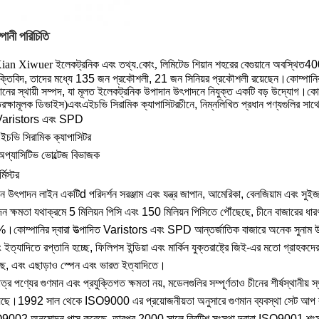
পানী পরিচিতি
ian Xiwuer ইলেকট্রনিক এবং তথ্য.কোং, লিমিটেড শিয়ান শহরের বেগুয়ানে অবস্থিত
400
ুক্তিবিদ, তাদের মধ্যে 135 জন প্রকৌশলী, 21 জন সিনিয়র প্রকৌশলী রয়েছেন।কোম্পা
ানের স্থায়ী সম্পদ, যা মূলত ইলেকট্রনিক উপাদান উৎপাদনে নিযুক্ত একটি বড় উদ্যোগ
িরক্ষামূলক ডিভাইস
)
এবং
এইচভি সিরামিক ক্যাপাসিটর
চীনে, নিম্নলিখিত প্রধান পণ্যগুলির সাথে
Varistors এবং SPD
ইচভি সিরামিক ক্যাপাসিটর
অপ্যাসিটিভ ভোল্টেজ বিভাজক
্মিস্টর
ান উৎপাদন লাইন একটি
d পরিদর্শন সরঞ্জাম এবং যন্ত্র জাপান, আমেরিকা, বেলজিয়াম এবং সুইজা
াদন ক্ষমতা যথাক্রমে 5 মিলিয়ন পিসি এবং 150 মিলিয়ন পিসিতে পৌঁছেছে, চীনে বাজারের ধা
কোম্পানির দ্বারা উত্পাদিত Varistors এবং SPD আন্তর্জাতিক বাজারে অনেক সুনাম উপভো
 ইত্যাদিতে রপ্তানি হচ্ছে, ফিলিপস ইন্ডিয়া এবং মার্কিন যুক্তরাষ্ট্রে জিই-এর মতো গ্রাহক
ছে, এবং এছাড়াও স্পেন এবং ভারত ইত্যাদিতে।
মাত্র পণ্যের গুণমান এবং প্রযুক্তিগত ক্ষমতা নয়, মডেলগুলির সম্পূর্ণতাও চীনের শীর্
েছে।1992 সাল থেকে ISO9000 এর প্রয়োজনীয়তা অনুসারে গুণমান ব্যবস্থা সেট আপ ক
002 অনুমোদন পাস করেছে, তারপর 2000 সালে ব্রিটিশ সংস্থা দ্বারা ISO9001 শংসাপ