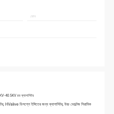
.6KV-40.5KV রড ক্যাপাসিটর
, HValive ডিসপ্লে ইঙ্গিতের জন্য ক্যাপাসিটর, উচ্চ ভোল্টেজ সিরামিক