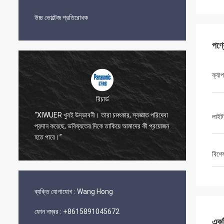
উচ্চ ভোল্টেজ প্রতিরোধক
পণ্
ক্যাপ
রিচার্ড
"আমাদের ক
“XIWUER খুবই উদ্ভাবনী। তারা চমৎকার, স্বজ্ঞাত পরিষেবা
লাইট
করার জন্
প্রদান করেছে, ভবিষ্যতের দিকে তাকিয়ে আমাদের কী প্রয়োজন
XIWUER এ
হতে পারে।”
একটি প্র
বিশে
ব্যক্তি যোগাযোগ :
Wang Hong
ফোন নম্বর :
+8615891045672
একটি