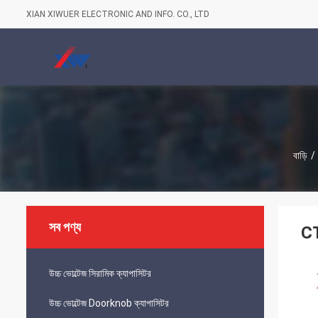
XIAN XIWUER ELECTRONIC AND INFO. CO., LTD
বাড়ি
/
সব পণ্য
CT
উচ্চ ভোল্টেজ সিরামিক ক্যাপাসিটর
উচ্চ ভোল্টেজ Doorknob ক্যাপাসিটর