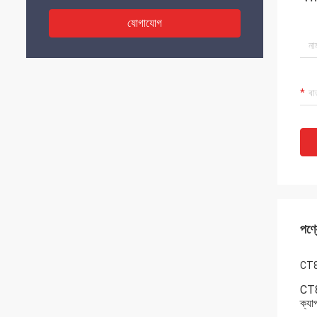
যোগাযোগ
পণ্য
CT81
CT81
ক্যা