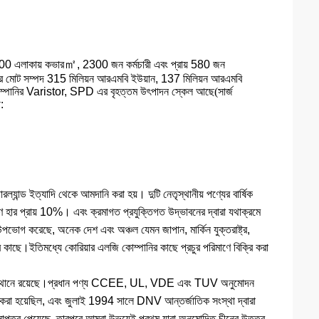
㎡
0 এলাকায় কভার
, 2300 জন কর্মচারী এবং প্রায় 580 জন
নির মোট সম্পদ 315 মিলিয়ন আরএমবি ইউয়ান, 137 মিলিয়ন আরএমবি
।কোম্পানির Varistor, SPD এর বৃহত্তম উৎপাদন স্কেল আছে
(
সার্জ
:
রল্যান্ড ইত্যাদি থেকে আমদানি করা হয়। দুটি নেতৃস্থানীয় পণ্যের বার্ষিক
রণ হার প্রায় 10%। এবং ক্রমাগত প্রযুক্তিগত উদ্ভাবনের দ্বারা যথাক্রমে
গ করেছে, অনেক দেশ এবং অঞ্চল যেমন জাপান, মার্কিন যুক্তরাষ্ট্র,
দের কাছে।ইতিমধ্যে কোরিয়ার এলজি কোম্পানির কাছে প্রচুর পরিমাণে বিক্রি করা
ষস্থানীয় স্থানে রয়েছে।প্রধান পণ্য CCEE, UL, VDE এবং TUV অনুমোদন
রা হয়েছিল, এবং জুলাই 1994 সালে DNV আন্তর্জাতিক সংস্থা দ্বারা
ত্র পেয়েছে, তারপরে আমরা উভয়েই প্রথম যারা অনুমোদিত চীনের উত্তর-