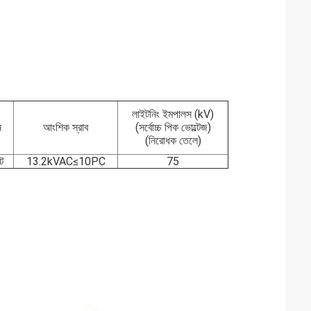
লাইটনিং ইমপালস (kV)
ন
আংশিক স্রাব
(সর্বোচ্চ পিক ভোল্টেজ)
(নিরোধক তেলে)
ট
13.2kVAC≤10PC
75