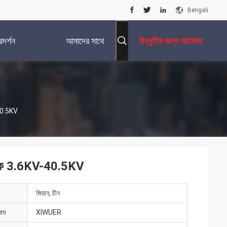
Bengali
দর্শন
আমাদের সাথে
উদ্ধৃতির জন্য আবেদন
যোগাযোগ করুন
-40.5KV
ামিক 3.6KV-40.5KV
জিয়ান, চীন
নাম
XIWUER