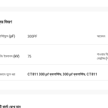
যের বিবরণ
াসিট্যান্স (pF)
আবেদন
300PF
মাইক
বিবাহ কর
ঠোর প্রক্রিয়াকরণের প্রয়োজনীয়তাগুলি পূরণ
পাওয়ার ফ্
নিং ইমপালস (kV)
75
য বিভিন্ন স্পেসিফিকেশন ডিজাইন করার জন্য
"XIWUER এর চিত্তাকর্ষক গবেষণা 
ভোল্টেজ 
র উত্সর্গ আমাদের বছরের গবেষণা এবং উন্নয়নের
প্রোটোটাইপিং ক্ষমতা এবং উচ্চ পণ্য
মাণ।"
ষভাবে তুলে ধরা
CT811 300 pf ক্যাপাসিটর
,
300 pf ক্যাপাসিটর
,
CT811
 বার্তা রেখে যান