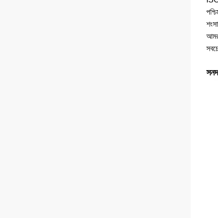
পশ্চ
শংসা
আমরা
সবচে
সনদ