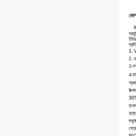
কোম্
X
প্রয
ইউয়
প্রত
1. 
2. এ
3
.গ
4.
থার
প্রধ
উত্প
30%।
হংকং
হয়ে
শুধু
পেয়
ISO9