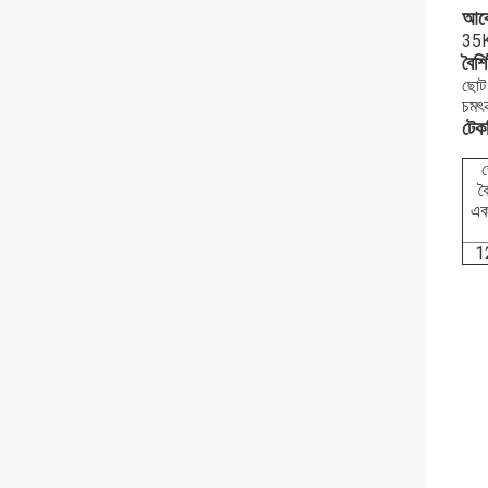
আব
35KV
বৈশিষ
ছোট 
চমৎক
টেকন
ভ
ব
এক
1