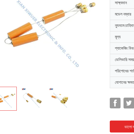
সাক্ষ্যদান
মডেল নম্বার
ন্যূনতম চাহিদ
মূল্য
প্যাকেজিং বিব
ডেলিভারি সময়
পরিশোধের শর্ত
যোগানের ক্ষমত
ভালো দ