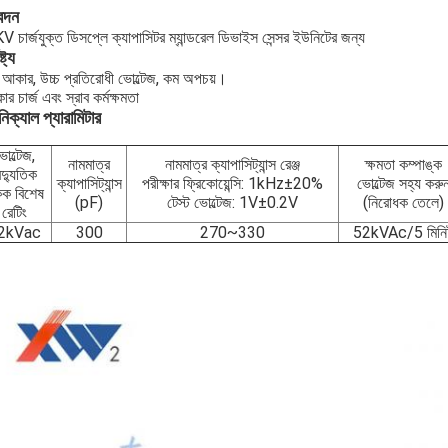
েদন
 চার্জযুক্ত ডিসপ্লে ক্যাপাসিটর ম্যান্ডরেল ডিভাইস সেন্সর ইউনিটের জন্য
্ট্য
আকার, উচ্চ প্রতিরোধী ভোল্টেজ, কম অপচয়।
ার চার্জ এবং স্রাব কর্মক্ষমতা
িক্যাল প্যারামিটার
োল্টেজ,
নামমাত্র
নামমাত্র ক্যাপাসিট্যান্স রেঞ্জ
ক্ষমতা কম্পাঙ্ক
ৈদ্যুতিক
ক্যাপাসিট্যান্স
পরীক্ষার ফ্রিকোয়েন্সি: 1kHz±20%
ভোল্টেজ সহ্য করু
ক বিশেষ
(pF)
টেস্ট ভোল্টেজ: 1V±0.2V
(নিরোধক তেলে)
রেটিং
2kVac
300
270~330
52kVAc/5 মিনি