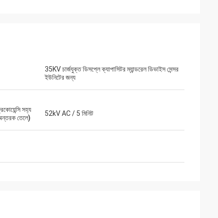
35KV চার্জযুক্ত ডিসপ্লে ক্যাপাসিটর ম্যান্ডরেল ডিভাইস সেন্সর
ইউনিটের জন্য
রিচার্ড
া
রিকোয়েন্সি সহ্য
“XIWUER খুবই উদ্ভাবনী। তারা চমৎকার, স্বজ্ঞাত পরিষেবা
52kV AC / 5 মিনিট
ক্ষমতা রয়েছে এবং ভাল
(অন্তরক তেলে)
প্রদান করেছে, ভবিষ্যতের দিকে তাকিয়ে আমাদের কী প্রয়োজন
ের গুণমান প্রদর্শন করে।"
হতে পারে।”