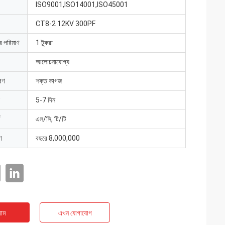
ISO9001,ISO14001,ISO45001
CT8-2 12KV 300PF
ার পরিমাণ
1 টুকরা
আলোচনাযোগ্য
রণ
শক্ত কাগজ
5-7 দিন
এল/সি, টি/টি
া
বছরে 8,000,000
াম
এখন যোগাযোগ