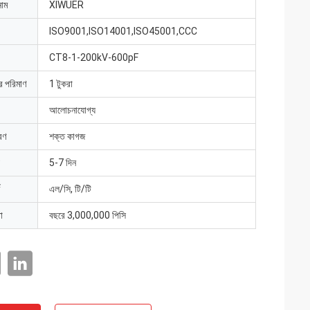
নাম
XIWUER
ISO9001,ISO14001,ISO45001,CCC
CT8-1-200kV-600pF
ার পরিমাণ
1 টুকরা
আলোচনাযোগ্য
রণ
শক্ত কাগজ
5-7 দিন
এল/সি, টি/টি
া
বছরে 3,000,000 পিসি