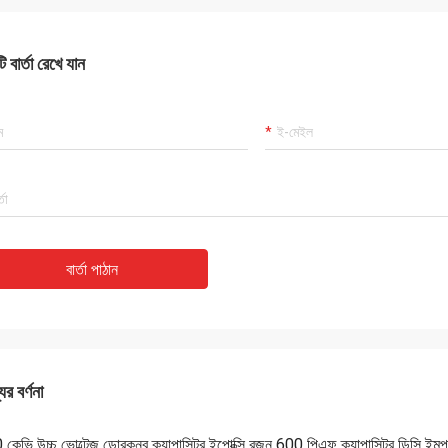
 বার্তা রেখে যান
বার্তা পাঠান
ের বর্ণনা
কেভি উচ্চ ভোল্টেজ ডোরকনব ক্যাপাসিটর ইপোক্সি রজন 600 পিএফ ক্যাপাসিটর ডিসি ইমপ্লা