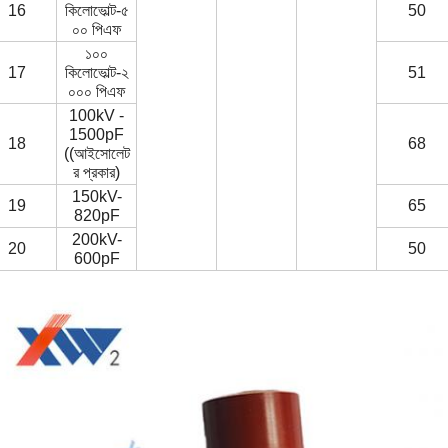
16
কিলোভোল্ট-৫
50
০০ পিএফ
১০০
17
কিলোভোল্ট-২
51
০০০ পিএফ
100kV -
1500pF
18
68
((আইসোলেট
র প্রকার)
150kV-
19
65
820pF
200kV-
20
50
600pF