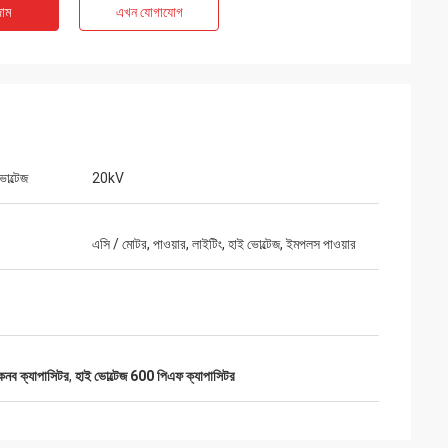
াম
এখন যোগাযোগ
ভোল্টেজ
20kV
ৎকার, স্বজ্ঞাত পরিষেবা
এসি / মোটর, পাওয়ার, লাইটিং, হাই ভোল্টেজ, ইমপলস পাওয়ার
িয়ে আমাদের কী প্রয়োজন
নব ক্যাপাসিটর
,
হাই ভোল্টেজ 600 পিএফ ক্যাপাসিটর