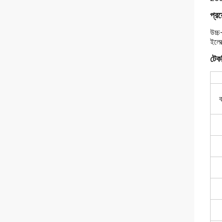
প্রয
উচ্চ
ইলেক
টেকন
ব