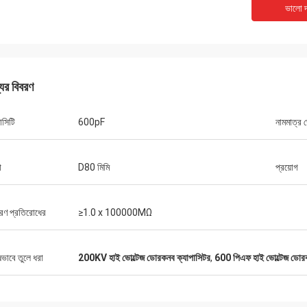
ভালো দ
যের বিবরণ
াসিটি
600pF
নামমাত্র 
রিচার্ড
বিবাহ করা
“XIWUER খুবই উদ্ভাবনী। তারা চম
এর চিত্তাকর্ষক গবেষণা ক্ষমতা রয়েছে এবং ভাল
া
D80 মিমি
প্রয়োগ
প্রদান করেছে, ভবিষ্যতের দিকে তাক
পিং ক্ষমতা এবং উচ্চ পণ্যের গুণমান প্রদর্শন করে।"
হতে পারে।”
রণ প্রতিরোধের
≥1.0 x 100000MΩ
ষভাবে তুলে ধরা
200KV হাই ভোল্টেজ ডোরকনব ক্যাপাসিটর
,
600 পিএফ হাই ভোল্টেজ ডোরক