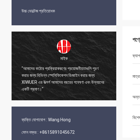
উচ্চ ভোল্টেজ প্রতিরোধক
পণ্
ক্যাপ
মাইক
"আমাদের কঠোর প্রক্রিয়াকরণের প্রয়োজনীয়তাগুলি পূরণ
া
করার জন্য বিভিন্ন স্পেসিফিকেশন ডিজাইন করার জন্য
"XIWUER 
মাত্র
ন
XIWUER এর উত্সর্গ আমাদের বছরের গবেষণা এবং উন্নয়নের
প্রোটোটাই
একটি প্রমাণ।"
অন্ত
বিশে
ব্যক্তি যোগাযোগ :
Wang Hong
ফোন নম্বর :
+8615891045672