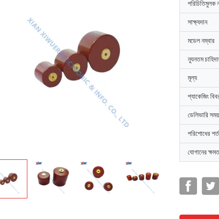
পরিচিতিমুলক 
সাক্ষ্যদান
মডেল নম্বার
ন্যূনতম চাহিদ
মূল্য
প্যাকেজিং বিব
ডেলিভারি সময়
পরিশোধের শর্ত
যোগানের ক্ষমত