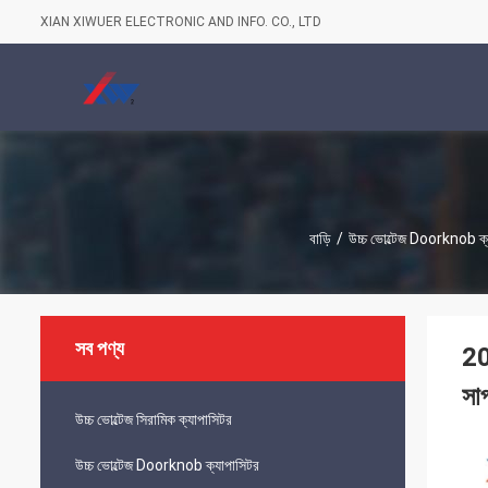
XIAN XIWUER ELECTRONIC AND INFO. CO., LTD
বাড়ি
/
উচ্চ ভোল্টেজ Doorknob ক্
সব পণ্য
20
সাপ
উচ্চ ভোল্টেজ সিরামিক ক্যাপাসিটর
উচ্চ ভোল্টেজ Doorknob ক্যাপাসিটর