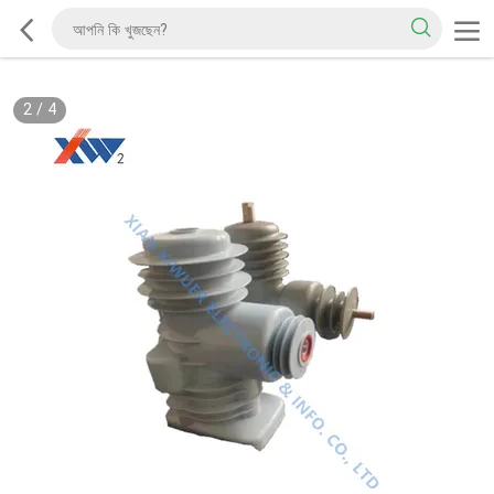
2
/
4