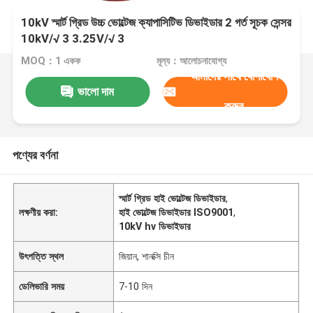
10kV স্মার্ট গ্রিড উচ্চ ভোল্টেজ ক্যাপাসিটিভ ডিভাইডার 2 গর্ত সূচক সেন্সর
10kV/√ 3 3.25V/√ 3
MOQ：1 একক
মূল্য：আলোচনাযোগ্য
আমাদের সাথে যোগাযোগ
ভালো দাম
করুন
পণ্যের বর্ণনা
স্মার্ট গ্রিড হাই ভোল্টেজ ডিভাইডার
,
লক্ষণীয় করা:
হাই ভোল্টেজ ডিভাইডার ISO9001
,
10kV hv ডিভাইডার
উৎপত্তি স্থল
জিয়ান, শানক্সি চীন
ডেলিভারি সময়
7-10 দিন