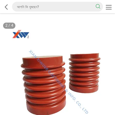
2
/
4