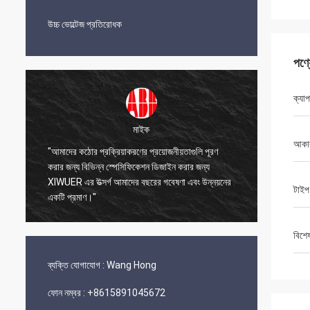
উচ্চ ভোল্টেজ প্রতিরোধক
পণ্
ক্যাপা
মাইক
আকা
"আমাদের কঠোর প্রক্রিয়াকরণের প্রয়োজনীয়তাগুলি পূরণ
া
করার জন্য বিভিন্ন স্পেসিফিকেশন ডিজাইন করার জন্য
"XIWUER 
ন
XIWUER এর উত্সর্গ আমাদের বছরের গবেষণা এবং উন্নয়নের
প্রোটোটাই
টাইপ
একটি প্রমাণ।"
বিশে
ব্যক্তি যোগাযোগ :
Wang Hong
ফোন নম্বর :
+8615891045672