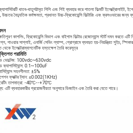
্যাপাসিটরটি ধাতব-ধাতুপট্টাবৃত পিপি এবং পিই ব্যবহার করে পাতলা ফিল্মটি ইলেক্ট্রোলাইট, ইপোক
ি, উচ্চতর বৈদ্যুতিক কর্মক্ষমতা, প্রধানত উচ্চ-ফ্রিকোয়েন্সি ফিল্টারিং এবং ক্রসওভারের জন্য ব
েদন
ক্ষতিপূরণ কাপলিং, ফ্রিকোয়েন্সি বিভাগ এবং বাইপাস ফিল্টার রেজোন্যান্স স্টার্ট দমন করতে এটি ফ
-
নিয়ন্ত্রিত সুইচ, স্পি
্লে, পাওয়ার সাপ্লাই, এনার্জি সেভিং ল্যাম্প, প্রোগ্রামে ব্যবহৃত হয়
ি থেকে ইলেক্ট্রোম্যাগনেটিক হস্তক্ষেপ তৈরি করে
সূত্র
ুক্তিগত পরামিতি
েড ভোল্টেজ: 100vdc~630vdc
ড ক্যাপাসিট্যান্স: 0.1~100uF
পাসিট্যান্স সহনশীলতা: ±5%
পেশন ফ্যাক্টর ট্যান: ≤0.002(1KHz)
রেটিং তাপমাত্রা: -40℃--+70℃
্টব্য: এটি ব্যবহারকারীর প্রয়োজনীয়তা অনুসারে ডিজাইন এবং তৈরি করা যেতে পারে।