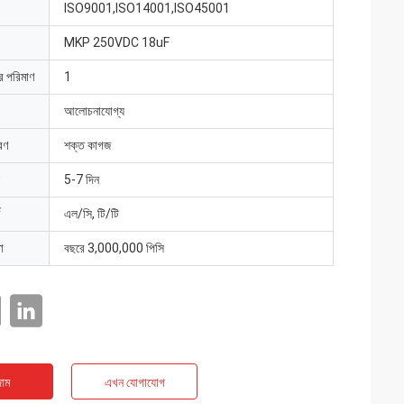
ISO9001,ISO14001,ISO45001
MKP 250VDC 18uF
ার পরিমাণ
1
আলোচনাযোগ্য
রণ
শক্ত কাগজ
5-7 দিন
এল/সি, টি/টি
া
বছরে 3,000,000 পিসি
াম
এখন যোগাযোগ