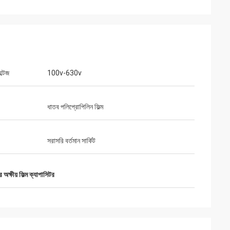
্টেজ
100v-630v
ধাতব পলিপ্রোপিলিন ফিল্ম
ৎকার, স্বজ্ঞাত পরিষেবা
িয়ে আমাদের কী প্রয়োজন
সরাসরি বর্তমান সার্কিট
র অক্ষীয় ফিল্ম ক্যাপাসিটর