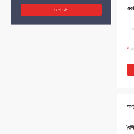
একটি
যোগাযোগ
পণ্য
বৈশিষ