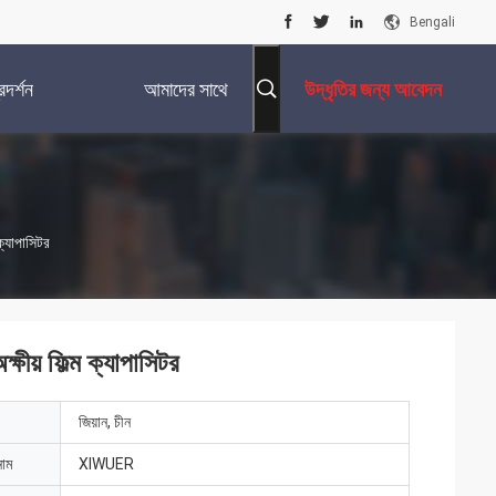
Bengali
দর্শন
আমাদের সাথে
উদ্ধৃতির জন্য আবেদন
যোগাযোগ করুন
ক্যাপাসিটর
য় ফিল্ম ক্যাপাসিটর
জিয়ান, চীন
নাম
XIWUER