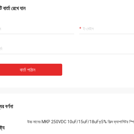
 বার্তা রেখে যান
বার্তা পাঠান
ের বর্ণনা
উচ্চ মানের MKP 250VDC 10uF/15uF/18uF±5% ফিল্ম ক্যাপাসিটর স্পিকার অ
্ট্য