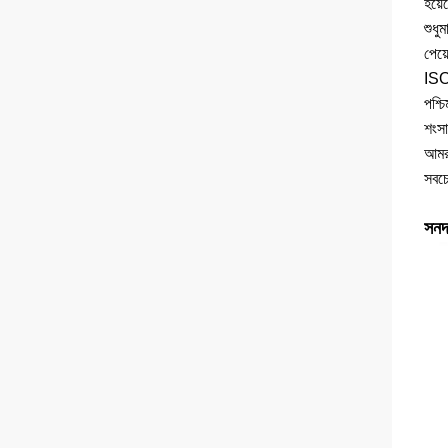
হয়ে
শুধু
পেয়
ISO9
পশ্চ
শংসা
আমরা
সবচে
সনদ