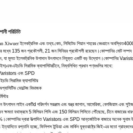
পানী পরিচিতি
n Xiwuer ইলেকট্রনিক এবং তথ্য.কোং, লিমিটেড শিয়ান শহরের বেগুয়ানে অবস্থিত
4000
র মধ্যে 135 জন প্রকৌশলী, 21 জন সিনিয়র প্রকৌশলী রয়েছেন।কোম্পানির মোট সম্পদ 
দ, যা মূলত ইলেকট্রনিক উপাদান উৎপাদনে নিযুক্ত একটি বড় উদ্যোগ।কোম্পানির Vari
াইস
)
এবং
এইচভি সিরামিক ক্যাপাসিটর
চীনে, নিম্নলিখিত প্রধান পণ্যগুলির সাথে:
Varistors এবং SPD
ইচভি সিরামিক ক্যাপাসিটর
অপ্যাসিটিভ ভোল্টেজ বিভাজক
্মিস্টর
ান উৎপাদন লাইন একটি
d পরিদর্শন সরঞ্জাম এবং যন্ত্র জাপান, আমেরিকা, বেলজিয়াম এবং সুইজা
াদন ক্ষমতা যথাক্রমে 5 মিলিয়ন পিসি এবং 150 মিলিয়ন পিসিতে পৌঁছেছে, চীনে বাজারের ধা
কোম্পানির দ্বারা উত্পাদিত Varistors এবং SPD আন্তর্জাতিক বাজারে অনেক সুনাম উপভো
 ইত্যাদিতে রপ্তানি হচ্ছে, ফিলিপস ইন্ডিয়া এবং মার্কিন যুক্তরাষ্ট্রে জিই-এর মতো গ্রাহক