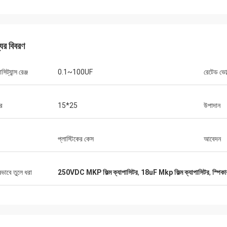
যের বিবরণ
সিট্যান্স রেঞ্জ
0.1~100UF
রেটেড ভোল
রিচার্ড
র
15*25
উপাদান
বিবাহ করা
“XIWUER খুবই উদ্ভাবনী। তারা চম
এর চিত্তাকর্ষক গবেষণা ক্ষমতা রয়েছে এবং ভাল
প্রদান করেছে, ভবিষ্যতের দিকে তাক
পিং ক্ষমতা এবং উচ্চ পণ্যের গুণমান প্রদর্শন করে।"
হতে পারে।”
প্লাস্টিকের কেস
আবেদন
ষভাবে তুলে ধরা
250VDC MKP ফিল্ম ক্যাপাসিটর
,
18uF Mkp ফিল্ম ক্যাপাসিটর
,
স্পিকা