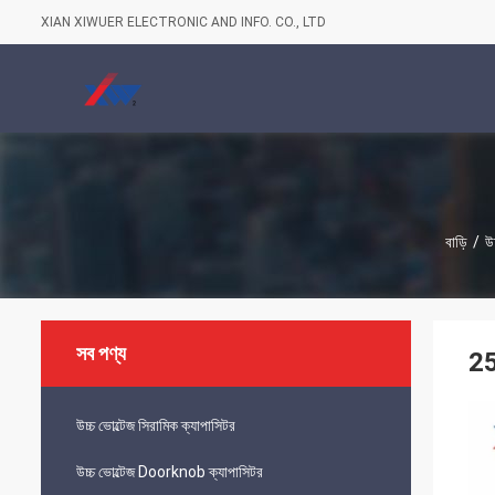
XIAN XIWUER ELECTRONIC AND INFO. CO., LTD
বাড়ি
/
উচ
সব পণ্য
25
উচ্চ ভোল্টেজ সিরামিক ক্যাপাসিটর
উচ্চ ভোল্টেজ Doorknob ক্যাপাসিটর