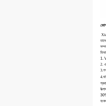
কোম্
Xia
তাদে
সম্প
ডিভ
1. 
2. এ
3
.গ
4.
থার
প্রধ
উত্প
30%।
হংকং