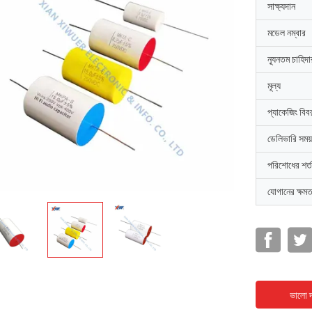
সাক্ষ্যদান
মডেল নম্বার
ন্যূনতম চাহিদ
মূল্য
প্যাকেজিং বিব
ডেলিভারি সময়
পরিশোধের শর্ত
যোগানের ক্ষমত
ভালো দ