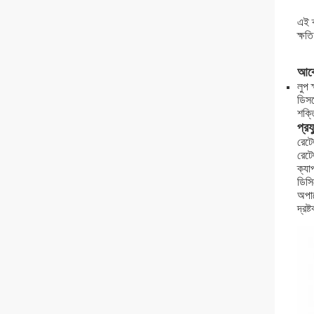
এই ক
ক্ষত
আব
লুপ 
ডিসপ
শক্ত
প্রয
রেট
রেটে
ক্যা
ডিসি
অপা
দ্রষ