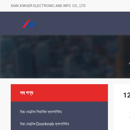
XIAN XIWUER ELECTRONIC AND INFO. CO., LTD
ব
সব পণ্য
12
উচ্চ ভোল্টেজ সিরামিক ক্যাপাসিটর
উচ্চ ভোল্টেজ Doorknob ক্যাপাসিটর