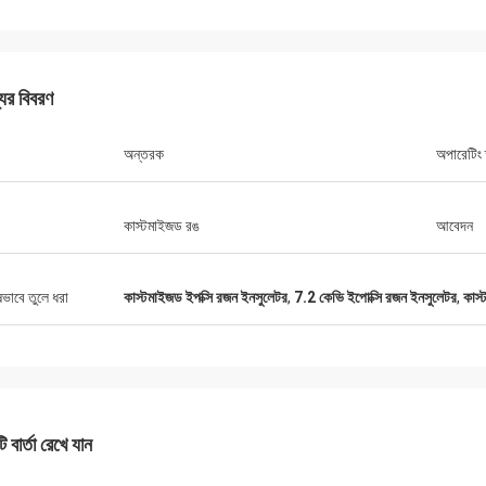
যের বিবরণ
অন্তরক
অপারেটিং 
রিচার্ড
কাস্টমাইজড রঙ
আবেদন
বিবাহ করা
“XIWUER খুবই উদ্ভাবনী। তারা চম
এর চিত্তাকর্ষক গবেষণা ক্ষমতা রয়েছে এবং ভাল
প্রদান করেছে, ভবিষ্যতের দিকে তাক
পিং ক্ষমতা এবং উচ্চ পণ্যের গুণমান প্রদর্শন করে।"
হতে পারে।”
ষভাবে তুলে ধরা
কাস্টমাইজড ইপক্সি রজন ইনসুলেটর
,
7.2 কেভি ইপোক্সি রজন ইনসুলেটর
,
কাস্
 বার্তা রেখে যান