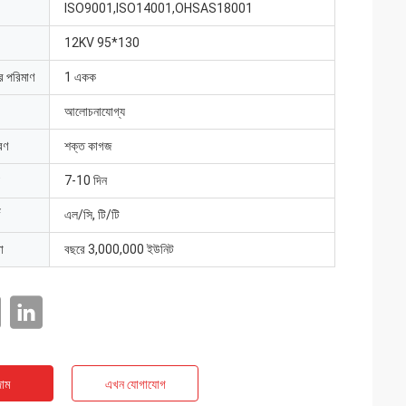
ISO9001,ISO14001,OHSAS18001
12KV 95*130
ার পরিমাণ
1 একক
আলোচনাযোগ্য
রণ
শক্ত কাগজ
7-10 দিন
এল/সি, টি/টি
া
বছরে 3,000,000 ইউনিট
াম
এখন যোগাযোগ