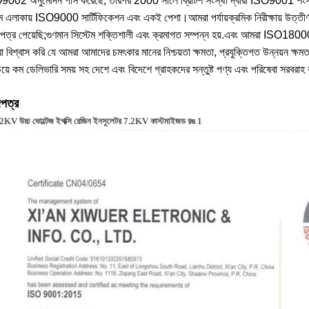
002 অনুমোদন পাস করেছে, তারপর 2000 সালে ব্রিটিশ সংস্থা দ্বারা ISO9001 শংসাপ
িম এলাকায় ISO9000 সার্টিফিকেশন এবং একই পেশা।আমরা পর্যায়ক্রমিক নিরীক্ষায় উত্তীর্
পত্র পেয়েছি;গুণমান সিস্টেম শক্তিশালী এবং ক্রমাগত সম্পন্ন হয়.এবং আমরা ISO18000
 বিশ্বাস করি যে আমরা আমাদের চমৎকার মানের নিশ্চয়তা ক্ষমতা, প্রযুক্তিগত উন্নয়ন ক্ষমতা
য়ে কম ডেলিভারি সময় সহ দেশে এবং বিদেশে গ্রাহকদের সন্তুষ্ট পণ্য এবং পরিষেবা সরবরা
পত্র