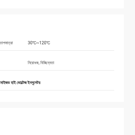
তাপমাত্রা
30℃~120℃
নিরোধক, বিচ্ছিন্নতা
ৎকার, স্বজ্ঞাত পরিষেবা
িয়ে আমাদের কী প্রয়োজন
টমাইজড হাই ভোল্টেজ ইনসুলেটর