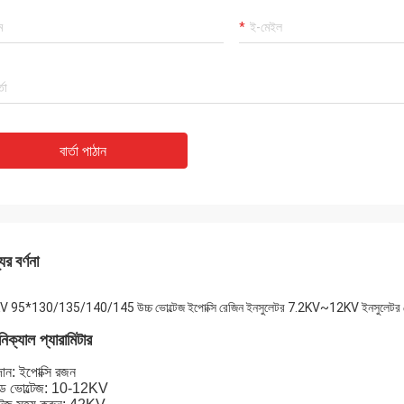
বার্তা পাঠান
ের বর্ণনা
 95*130/135/140/145 উচ্চ ভোল্টেজ ইপোক্সি রেজিন ইনসুলেটর 7.2KV~12KV ইনসুলেটর সে
িক্যাল প্যারামিটার
ান: ইপোক্সি রজন
েড ভোল্টেজ: 10-12KV