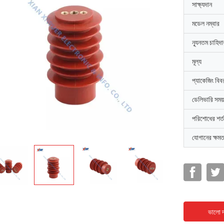
সাক্ষ্যদান
মডেল নম্বার
ন্যূনতম চাহিদ
মূল্য
প্যাকেজিং বিব
ডেলিভারি সময়
পরিশোধের শর্ত
যোগানের ক্ষমত
ভালো দ