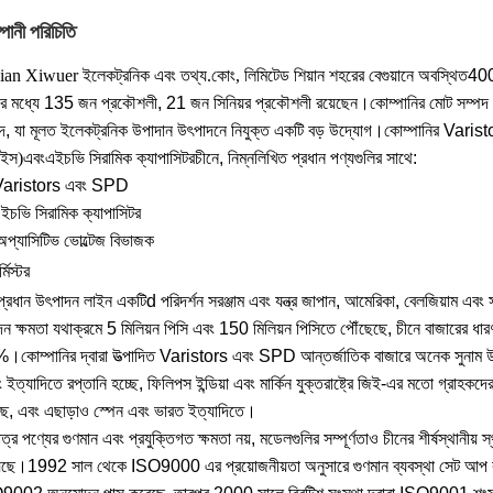
পানী পরিচিতি
an Xiwuer ইলেকট্রনিক এবং তথ্য.কোং, লিমিটেড শিয়ান শহরের বেগুয়ানে অবস্থিত
400
র মধ্যে 135 জন প্রকৌশলী, 21 জন সিনিয়র প্রকৌশলী রয়েছেন।কোম্পানির মোট সম্পদ 
দ, যা মূলত ইলেকট্রনিক উপাদান উৎপাদনে নিযুক্ত একটি বড় উদ্যোগ।কোম্পানির Vari
াইস
)
এবং
এইচভি সিরামিক ক্যাপাসিটর
চীনে, নিম্নলিখিত প্রধান পণ্যগুলির সাথে:
Varistors এবং SPD
ইচভি সিরামিক ক্যাপাসিটর
অপ্যাসিটিভ ভোল্টেজ বিভাজক
্মিস্টর
প্রধান উৎপাদন লাইন একটি
d পরিদর্শন সরঞ্জাম এবং যন্ত্র জাপান, আমেরিকা, বেলজিয়াম এবং স
াদন ক্ষমতা যথাক্রমে 5 মিলিয়ন পিসি এবং 150 মিলিয়ন পিসিতে পৌঁছেছে, চীনে বাজারের ধা
কোম্পানির দ্বারা উত্পাদিত Varistors এবং SPD আন্তর্জাতিক বাজারে অনেক সুনাম উপভো
 ইত্যাদিতে রপ্তানি হচ্ছে, ফিলিপস ইন্ডিয়া এবং মার্কিন যুক্তরাষ্ট্রে জিই-এর মতো গ্রাহক
ছে, এবং এছাড়াও স্পেন এবং ভারত ইত্যাদিতে।
মাত্র পণ্যের গুণমান এবং প্রযুক্তিগত ক্ষমতা নয়, মডেলগুলির সম্পূর্ণতাও চীনের শীর্
েছে।1992 সাল থেকে ISO9000 এর প্রয়োজনীয়তা অনুসারে গুণমান ব্যবস্থা সেট আপ ক