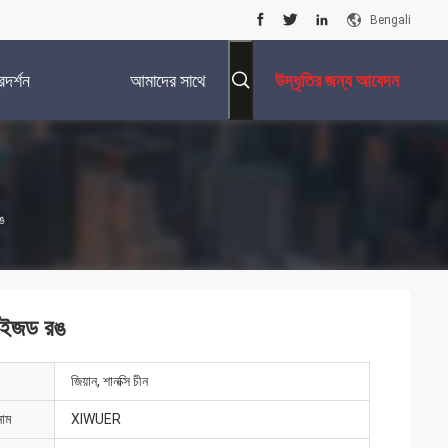
Bengali
দর্শন
আমাদের সাথে
উদ্ধৃতির জন্য আবেদন
যোগাযোগ করুন
ঙ
মাইজড রঙ
জিয়ান, শানক্সি চীন
নাম
XIWUER