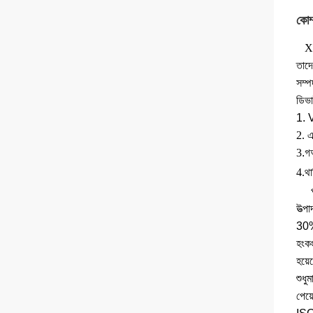
কোম্
Xi
তাদে
সম্প
ডিভ
1. 
2. এ
3
.গ
4.
থার
উত্প
30%।
হংকং
হয়ে
শুধু
পেয়