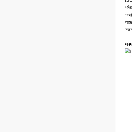
ISO9
পশ্চ
শংসা
আমরা
সবচে
সনদ