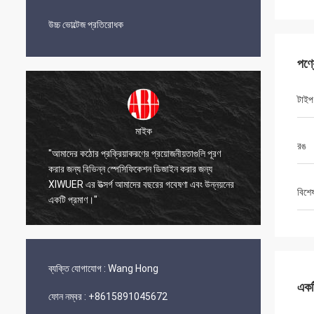
উচ্চ ভোল্টেজ প্রতিরোধক
পণ্
টাইপ
মাইক
রঙ
"আমাদের কঠোর প্রক্রিয়াকরণের প্রয়োজনীয়তাগুলি পূরণ
া
করার জন্য বিভিন্ন স্পেসিফিকেশন ডিজাইন করার জন্য
"XIWUER 
ন
XIWUER এর উত্সর্গ আমাদের বছরের গবেষণা এবং উন্নয়নের
প্রোটোটাই
বিশে
একটি প্রমাণ।"
ব্যক্তি যোগাযোগ :
Wang Hong
একটি
ফোন নম্বর :
+8615891045672