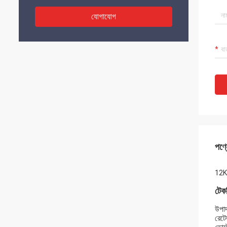
যোগাযোগ
পণ্য
12KV
টেকন
উপাদ
রেট