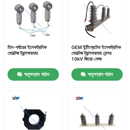
তিন-পর্যায়ের ইলেকট্রনিক
OEM ইন্টিগ্রেটেড ইলেকট্রনিক
ভোল্টেজ ট্রান্সফরমার
ভোল্টেজ ট্রান্সফরমার সেন্সর
10kV জিরো-ফেজ
অনুসন্ধান পাঠান
অনুসন্ধান পাঠান
বাড়ি
পণ্য
VR প্রদর্শন