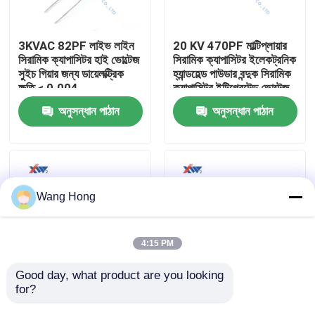
আমাদের সম্পর্কে
3KVAC 82PF লাইভ লাইন
20 KV 470PF মাল্টিপ্লায়ার
সিরামিক ক্যাপাসিটর হাই ভোল্টেজ
সিরামিক ক্যাপাসিটর ইলেকট্রনিক
সুইচ গিয়ার জন্য ডায়েলক্ট্রিক
হ্যান্ডহেল্ড পাউডার বন্দুক সিরামিক
কারখানা ভ্রমণ
ক্ষতি < 0.004
ক্যাপাসিটর ইন্টিগ্রেটেড ভোল্টেজ
ডবলার
অনুসন্ধান পাঠান
অনুসন্ধান পাঠান
মান নিয়ন্ত্রণ
যোগাযোগ করুন
Wang Hong
উদ্ধৃতির জন্য আবেদন
4:15 PM
উচ্চ ভোল্টেজ সিরামিক ক্যাপাসিটর
Good day, what product are you looking 
for?
সুইচ গিয়ারের জন্য 15kv AC
উভয় প্রান্তে বাদাম ক্যাপাসিটরের
75pF উচ্চ ভোল্ট লাইভ লাইন
কারখানার আউটলেট 12KV
উচ্চ ভোল্টেজ Doorknob ক্যাপাসিটর