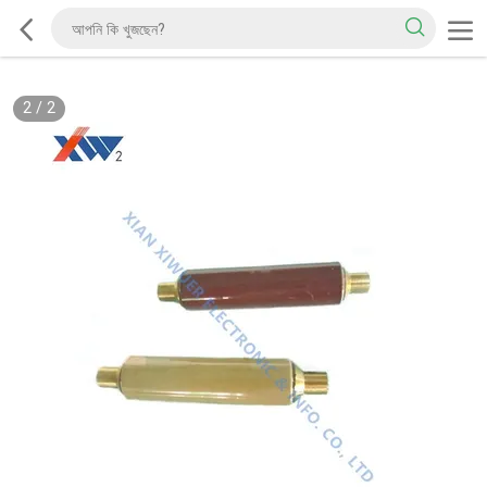
2
/
2