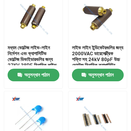
মধ্যম ভোল্টেজ লাইভ-লাইন
লাইভ লাইন ইন্ডিকেটরগুলির জন্য
নির্দেশন এবং ক্যাপাসিটিভ
2000VAC ডায়েলেক্ট্রিক
ভোল্টেজ ডিভাইডারগুলির জন্য
শক্তি সহ 24kV 80pF উচ্চ
27KV 38PF সিরামিক লাইভ
ভোল্টেজ সিরামিক ক্যাপাসিটর
লাইন ক্যাপাসিটর
অনুসন্ধান পাঠান
অনুসন্ধান পাঠান
বাড়ি
পণ্য
VR প্রদর্শন