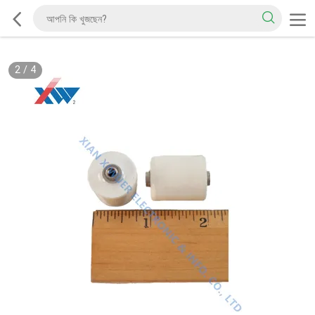
2
/
4