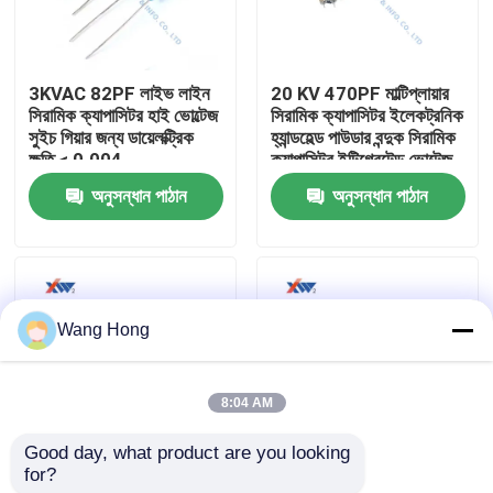
আমাদের সম্পর্কে
3KVAC 82PF লাইভ লাইন
20 KV 470PF মাল্টিপ্লায়ার
সিরামিক ক্যাপাসিটর হাই ভোল্টেজ
সিরামিক ক্যাপাসিটর ইলেকট্রনিক
কারখানা ভ্রমণ
সুইচ গিয়ার জন্য ডায়েলক্ট্রিক
হ্যান্ডহেল্ড পাউডার বন্দুক সিরামিক
ক্ষতি < 0.004
ক্যাপাসিটর ইন্টিগ্রেটেড ভোল্টেজ
ডবলার
অনুসন্ধান পাঠান
অনুসন্ধান পাঠান
মান নিয়ন্ত্রণ
যোগাযোগ করুন
Wang Hong
উদ্ধৃতির জন্য আবেদন
8:04 AM
উচ্চ ভোল্টেজ সিরামিক ক্যাপাসিটর
Good day, what product are you looking 
for?
সুইচ গিয়ারের জন্য 15kv AC
উভয় প্রান্তে বাদাম ক্যাপাসিটরের
উচ্চ ভোল্টেজ Doorknob ক্যাপাসিটর