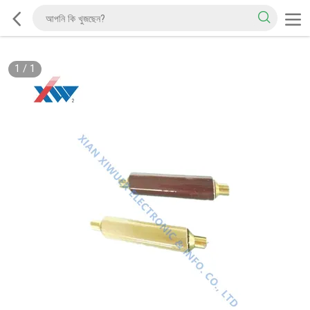
1
/
1