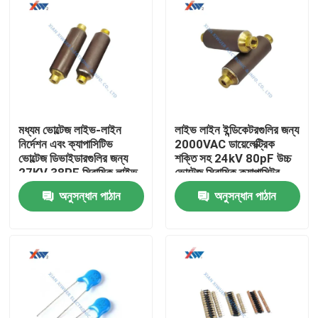
মধ্যম ভোল্টেজ লাইভ-লাইন
লাইভ লাইন ইন্ডিকেটরগুলির জন্য
নির্দেশন এবং ক্যাপাসিটিভ
2000VAC ডায়েলেক্ট্রিক
ভোল্টেজ ডিভাইডারগুলির জন্য
শক্তি সহ 24kV 80pF উচ্চ
27KV 38PF সিরামিক লাইভ
ভোল্টেজ সিরামিক ক্যাপাসিটর
লাইন ক্যাপাসিটর
অনুসন্ধান পাঠান
অনুসন্ধান পাঠান
বাড়ি
পণ্য
VR প্রদর্শন