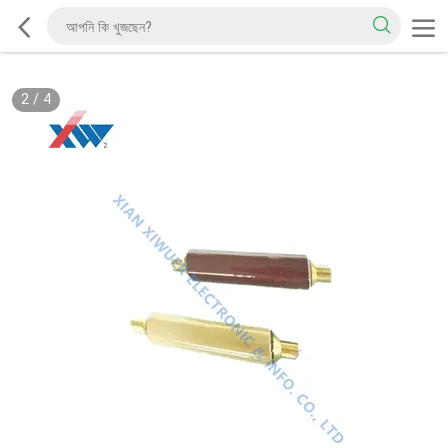
2
/
4