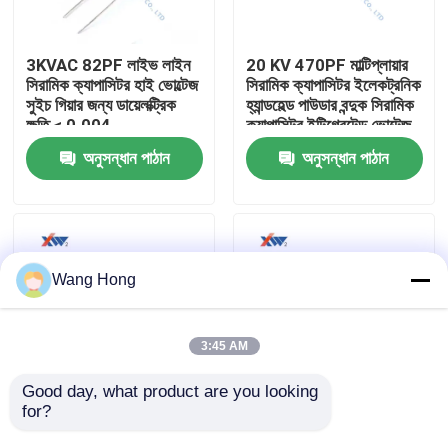
আমাদের সম্পর্কে
3KVAC 82PF লাইভ লাইন
20 KV 470PF মাল্টিপ্লায়ার
সিরামিক ক্যাপাসিটর হাই ভোল্টেজ
সিরামিক ক্যাপাসিটর ইলেকট্রনিক
সুইচ গিয়ার জন্য ডায়েলক্ট্রিক
হ্যান্ডহেল্ড পাউডার বন্দুক সিরামিক
কারখানা ভ্রমণ
ক্ষতি < 0.004
ক্যাপাসিটর ইন্টিগ্রেটেড ভোল্টেজ
ডবলার
অনুসন্ধান পাঠান
অনুসন্ধান পাঠান
মান নিয়ন্ত্রণ
যোগাযোগ করুন
Wang Hong
উদ্ধৃতির জন্য আবেদন
3:45 AM
উচ্চ ভোল্টেজ সিরামিক ক্যাপাসিটর
Good day, what product are you looking 
for?
সুইচ গিয়ারের জন্য 15kv AC
উভয় প্রান্তে বাদাম ক্যাপাসিটরের
75pF উচ্চ ভোল্ট লাইভ লাইন
কারখানার আউটলেট 12KV
উচ্চ ভোল্টেজ Doorknob ক্যাপাসিটর