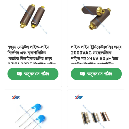
মধ্যম ভোল্টেজ লাইভ-লাইন
লাইভ লাইন ইন্ডিকেটরগুলির জন্য
নির্দেশন এবং ক্যাপাসিটিভ
2000VAC ডায়েলেক্ট্রিক
ভোল্টেজ ডিভাইডারগুলির জন্য
শক্তি সহ 24kV 80pF উচ্চ
27KV 38PF সিরামিক লাইভ
ভোল্টেজ সিরামিক ক্যাপাসিটর
লাইন ক্যাপাসিটর
অনুসন্ধান পাঠান
অনুসন্ধান পাঠান
বাড়ি
পণ্য
VR প্রদর্শন