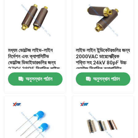
মধ্যম ভোল্টেজ লাইভ-লাইন
লাইভ লাইন ইন্ডিকেটরগুলির জন্য
নির্দেশন এবং ক্যাপাসিটিভ
2000VAC ডায়েলেক্ট্রিক
ভোল্টেজ ডিভাইডারগুলির জন্য
শক্তি সহ 24kV 80pF উচ্চ
27KV 38PF সিরামিক লাইভ
ভোল্টেজ সিরামিক ক্যাপাসিটর
লাইন ক্যাপাসিটর
অনুসন্ধান পাঠান
অনুসন্ধান পাঠান
বাড়ি
পণ্য
VR প্রদর্শন