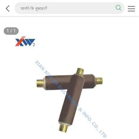
1
/
1