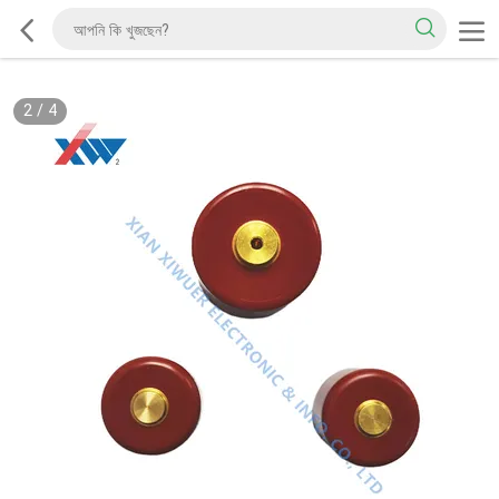
2
/
4