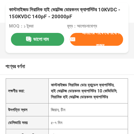
কাস্টমাইজড সিরামিক হাই ভোল্টেজ ডোরকনব ক্যাপাসিটর 10KVDC -
150KVDC 140pF - 20000pF
MOQ：১ টুকরা
মূল্য：আলোচনাযোগ্য
আমাদের সাথে যোগাযোগ
ভালো দাম
করুন
পণ্যের বর্ণনা
কাস্টমাইজড সিরামিক ডোর হ্যান্ডেল ক্যাপাসিটর
,
লক্ষণীয় করা:
হাই ভোল্টেজ ডোরকনব ক্যাপাসিটর 10 কেভিডিসি
,
সিরামিক হাই ভোল্টেজ ডোরকনব ক্যাপাসিটর
উৎপত্তি স্থল
জিয়ান, চীন
ডেলিভারি সময়
৫-৭ দিন