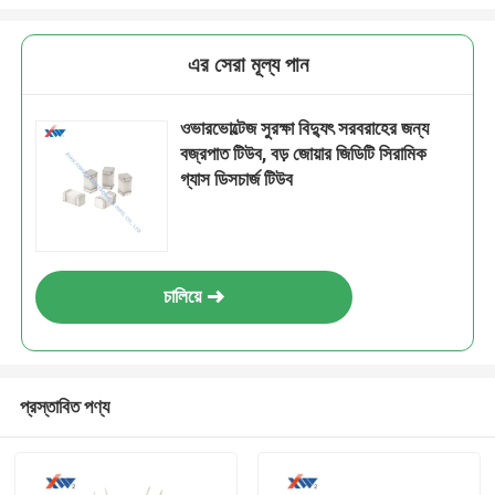
এর সেরা মূল্য পান
ওভারভোল্টেজ সুরক্ষা বিদ্যুৎ সরবরাহের জন্য
বজ্রপাত টিউব, বড় জোয়ার জিডিটি সিরামিক
গ্যাস ডিসচার্জ টিউব
চালিয়ে
প্রস্তাবিত পণ্য