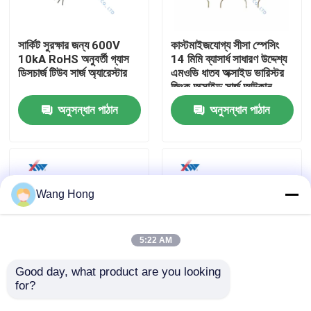
আমাদের সম্পর্কে
সার্কিট সুরক্ষার জন্য 600V
কাস্টমাইজযোগ্য সীসা স্পেসিং
10kA RoHS অনুবর্তী গ্যাস
14 মিমি ব্যাসার্ধ সাধারণ উদ্দেশ্য
ডিসচার্জ টিউব সার্জ অ্যারেস্টার
এমওভি ধাতব অক্সাইড ভারিস্টর
কারখানা ভ্রমণ
জিংক অক্সাইড সার্জ আটকান
অনুসন্ধান পাঠান
অনুসন্ধান পাঠান
মান নিয়ন্ত্রণ
যোগাযোগ করুন
Wang Hong
উদ্ধৃতির জন্য আবেদন
5:22 AM
উচ্চ ভোল্টেজ সিরামিক ক্যাপাসিটর
Good day, what product are you looking 
for?
7D561 সারফেস মাউন্ট
30 ভোল্ট পিপিটিসি রিসেটযোগ্য
ভ্যারিস্টর
ফিউজ
উচ্চ ভোল্টেজ Doorknob ক্যাপাসিটর