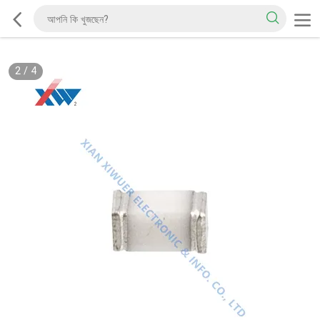
2
/
4