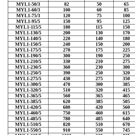
MYL1-50/3
82
50
65
MYL1-60/3
100
60
85
MYL1-75/3
120
75
100
MYL1-95/5
150
95
125
MYL1-115/5
180
115
150
MYL1-130/5
200
130
170
MYL1-140/5
220
140
180
MYL1-150/5
240
150
200
MYL1-175/5
270
175
225
MYL1-190/5
300
190
250
MYL1-210/5
330
210
275
MYL1-230/5
360
230
300
MYL1-250/5
390
250
320
MYL1-275/5
430
275
350
MYL1-300/5
470
300
385
MYL1-320/5
510
320
415
MYL1-365/5
560
365
465
MYL1-385/5
620
385
505
MYL1-420/5
680
420
560
MYL1-460/5
750
460
615
MYL1-485/5
780
485
640
MYL1-510/5
820
510
670
MYL1-550/5
910
550
745