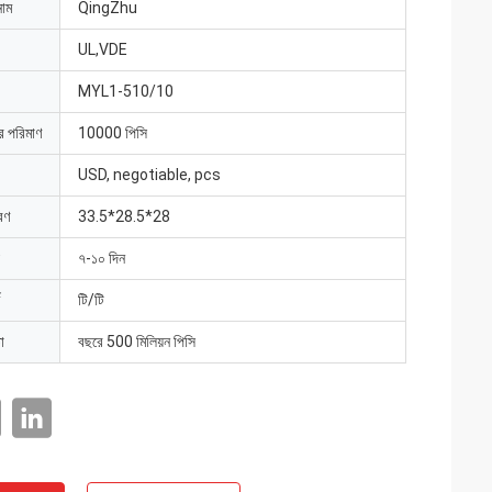
নাম
QingZhu
UL,VDE
MYL1-510/10
ার পরিমাণ
10000 পিসি
USD, negotiable, pcs
রণ
33.5*28.5*28
৭-১০ দিন
টি/টি
া
বছরে 500 মিলিয়ন পিসি