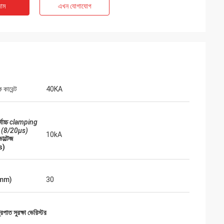
াম
এখন যোগাযোগ
ক কারেন্ট
40KA
ৎকার, স্বজ্ঞাত পরিষেবা
বোচ্চ
clamping
িয়ে আমাদের কী প্রয়োজন
 (8/20μs)
10kA
ভোল্টেজ
s)
mm)
30
রপাত সুরক্ষা ভেরিস্টর