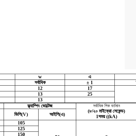
w
এ
সর্বাধিক
± 1
12
17
13
25
13
ক্ল্যাম্পিং ভোল্টেজ
সর্বাধিক পিক বর্তমান
(
৮/২০ মাইক্রো সেকেন্ড
)
ভিপি
(
V
)
আইপি
(
এ
)
1
সময় ((
kA
)
105
125
150