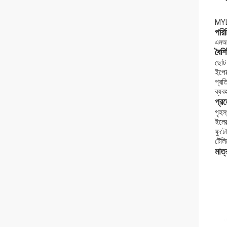
MYL1 
পরিচ
এমআই
বৈশিষ
ছোট 
ইপো
প্রত
ব্যব
প্রয
গৃহস
ইলেক
ফুটো
টেলি
মাত্