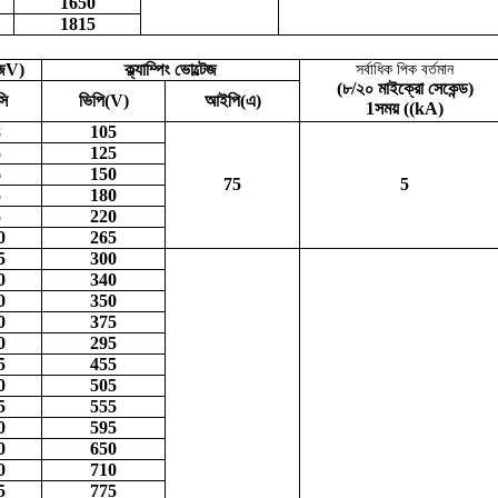
1650
1815
জ
V
)
ক্ল্যাম্পিং ভোল্টেজ
সর্বাধিক পিক বর্তমান
(
৮/২০ মাইক্রো সেকেন্ড
)
সি
ভিপি
(
V
)
আইপি
(
এ
)
1
সময় ((
kA
)
8
105
5
125
6
150
75
5
5
180
5
220
0
265
5
300
0
340
0
350
0
375
0
295
5
455
0
505
5
555
0
595
0
650
0
710
5
775