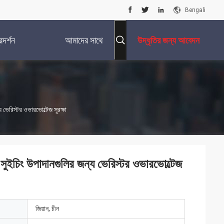
Bengali
দর্শন
আমাদের সাথে
উদ্ধৃতির জন্য আবেদন
যোগাযোগ করুন
 ভেরিস্টর ওভারভোল্টেজ সুরক্ষা
 সুইচিং উপাদানগুলির জন্য ভেরিস্টর ওভারভোল্টেজ
জিয়ান, চীন