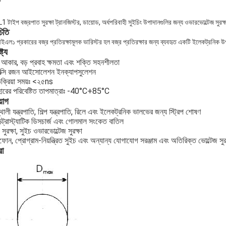
টাইপ বজ্রপাত সুরক্ষা ট্রানজিস্টর, ডায়োড, অর্ধপরিবাহী সুইচিং উপাদানগুলির জন্য ওভারভোল্টেজ সুরক্ষ
িতি
এল১ প্রকারের বজ্র প্রতিরক্ষামূলক ভারিস্টর হল বজ্র প্রতিরক্ষার জন্য ব্যবহৃত একটি ইলেকট্রনিক 
্ট্য
আকার, বড় প্রবাহ ক্ষমতা এবং শক্তি সহনশীলতা
ক্সি রজন আইসোলেশন ইনক্যাপসুলেশন
িক্রিয়া সময়ঃ <২৫ns
হারের পরিবেষ্টিত তাপমাত্রাঃ -40°C+85°C
়োগ
্থালী যন্ত্রপাতি, শিল্প যন্ত্রপাতি, রিলে এবং ইলেকট্রনিক ভালভের জন্য স্ট্রিপ শোষণ
্ট্রোস্ট্যাটিক ডিসচার্জ এবং গোলমাল সংকেত বাতিল
 সুরক্ষা, সুইচ ওভারভোল্টেজ সুরক্ষা
ফোন, প্রোগ্রাম-নিয়ন্ত্রিত সুইচ এবং অন্যান্য যোগাযোগ সরঞ্জাম এবং অতিরিক্ত ভোল্টেজ সুরক
রা