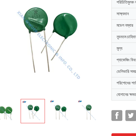
পরিচিতিমুলক 
সাক্ষ্যদান
মডেল নম্বার
ন্যূনতম চাহিদ
মূল্য
প্যাকেজিং বিব
ডেলিভারি সময়
পরিশোধের শর্ত
যোগানের ক্ষমত