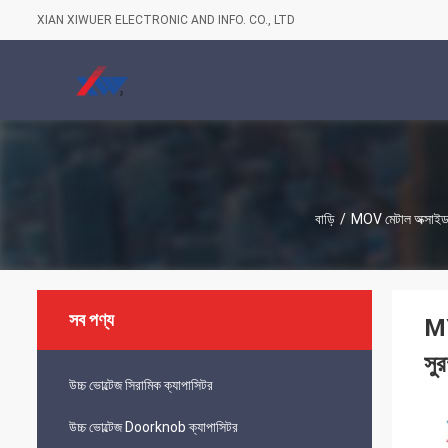
XIAN XIWUER ELECTRONIC AND INFO. CO., LTD
বাড়ি
/
MOV মেটাল অক্সাই
সব পণ্য
MY
সুর
উচ্চ ভোল্টেজ সিরামিক ক্যাপাসিটর
উচ্চ ভোল্টেজ Doorknob ক্যাপাসিটর