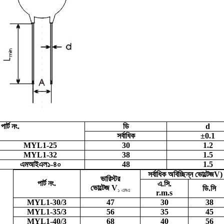
পার্ট নং.
ডি
d
সর্বাধিক
±0.1
MYL1-25
30
1.2
MYL1-32
38
1.5
এমআইএল১-৪০
48
1.5
সর্বাধিক অবিচ্ছিন্ন ভোল্টেজ
V
)
ভারিস্টর
পার্ট নং.
এ.সি.
ভোল্টেজ
V
ডি.সি
১ এমএ
r.m.s
MYL1-30/3
47
30
38
MYL1-35/3
56
35
45
MYL1-40/3
68
40
56