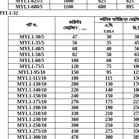
MYL1-625/5
1000
625
825
MYL1-680/5
1100
680
895
MYL1-32
সর্বাধিক অবিচ্ছিন্ন ভোল্টে
ভারিস্টর
পার্ট নং.
এ.সি.
ভোল্টেজ
V
ডি.
১ এমএ
r.m.s
MYL1-30/5
47
30
3
MYL1-35/5
56
35
4
MYL1-40/5
68
40
5
MYL1-50/5
82
50
6
MYL1-60/5
100
60
8
MYL1-75/5
120
75
10
MYL1-95/10
150
95
12
MYL1-115/10
180
115
15
MYL1-130/10
200
130
17
MYL1-140/10
220
140
18
MYL1-150/10
240
150
20
MYL1-175/10
270
175
22
MYL1-190/10
300
190
25
MYL1-210/10
330
210
27
MYL1-230/10
360
230
30
MYL1-250/10
390
250
32
MYL1-275/10
430
275
35
MYL1-300/10
470
300
38