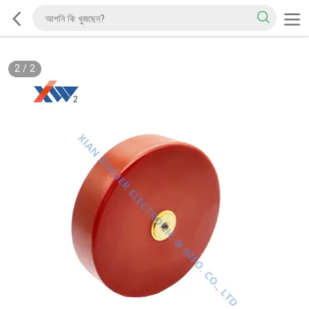
2
/
2