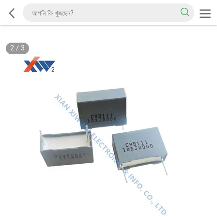
2
/
3