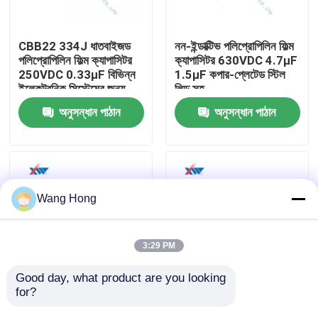
আমাদের সম্পর্কে
CBB22 334J ধাতবাইজড
নন-ইন্ডাক্টিভ পলিপ্রোপিলিন ফিল্ম
পলিপ্রোপিলিন ফিল্ম ক্যাপাসিটর
ক্যাপাসিটর 630VDC 4.7μF
250VDC 0.33μF বিভিন্ন
1.5μF কপার-প্লেটেড স্টিল
কারখানা ভ্রমণ
ইলেকট্রনিক সিস্টেমের জন্য
লিড সহ
অনুসন্ধান পাঠান
অনুসন্ধান পাঠান
মান নিয়ন্ত্রণ
যোগাযোগ করুন
Wang Hong
উদ্ধৃতির জন্য আবেদন
3:29 PM
উচ্চ ভোল্টেজ সিরামিক ক্যাপাসিটর
Good day, what product are you looking 
for?
পলিপ্রোপিলিন ফিল্ম ক্যাপাসিটর
বক্স টাইপ ধাতবাইজড
400VDC 0.068μF
পলিপ্রোপিলিন ফিল্ম ক্যাপাসিটার
উচ্চ ভোল্টেজ Doorknob ক্যাপাসিটর