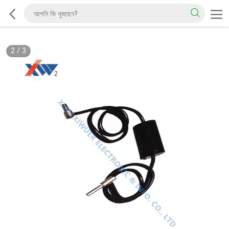
2
/
3