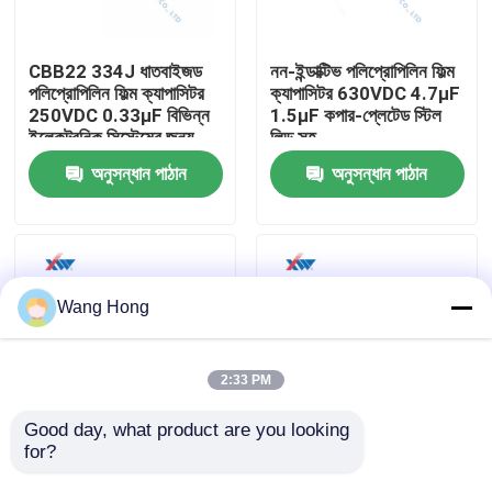
আমাদের সম্পর্কে
CBB22 334J ধাতবাইজড
নন-ইন্ডাক্টিভ পলিপ্রোপিলিন ফিল্ম
পলিপ্রোপিলিন ফিল্ম ক্যাপাসিটর
ক্যাপাসিটর 630VDC 4.7μF
250VDC 0.33μF বিভিন্ন
1.5μF কপার-প্লেটেড স্টিল
কারখানা ভ্রমণ
ইলেকট্রনিক সিস্টেমের জন্য
লিড সহ
অনুসন্ধান পাঠান
অনুসন্ধান পাঠান
মান নিয়ন্ত্রণ
যোগাযোগ করুন
Wang Hong
উদ্ধৃতির জন্য আবেদন
2:33 PM
উচ্চ ভোল্টেজ সিরামিক ক্যাপাসিটর
Good day, what product are you looking 
for?
পলিপ্রোপিলিন ফিল্ম ক্যাপাসিটর
বক্স টাইপ ধাতবাইজড
400VDC 0.068μF
পলিপ্রোপিলিন ফিল্ম ক্যাপাসিটার
উচ্চ ভোল্টেজ Doorknob ক্যাপাসিটর