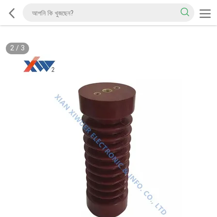
2
/
3