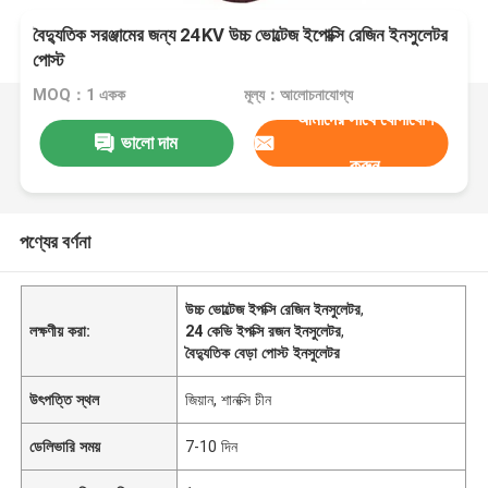
বৈদ্যুতিক সরঞ্জামের জন্য 24KV উচ্চ ভোল্টেজ ইপোক্সি রেজিন ইনসুলেটর
পোস্ট
MOQ：1 একক
মূল্য：আলোচনাযোগ্য
আমাদের সাথে যোগাযোগ
ভালো দাম
করুন
পণ্যের বর্ণনা
উচ্চ ভোল্টেজ ইপক্সি রেজিন ইনসুলেটর
,
লক্ষণীয় করা:
24 কেভি ইপক্সি রজন ইনসুলেটর
,
বৈদ্যুতিক বেড়া পোস্ট ইনসুলেটর
উৎপত্তি স্থল
জিয়ান, শানক্সি চীন
ডেলিভারি সময়
7-10 দিন