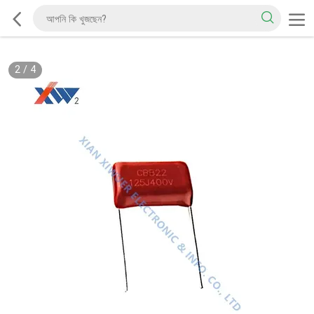
2
/
4