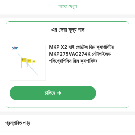
আরো দেখুন
এর সেরা মূল্য পান
MKP X2 হাই ভোল্টেজ ফিল্ম ক্যাপাসিটর
MKP275VAC274K মেটালাইজড
পলিপ্রোপিলিন ফিল্ম ক্যাপাসিটর
চালিয়ে
প্রস্তাবিত পণ্য