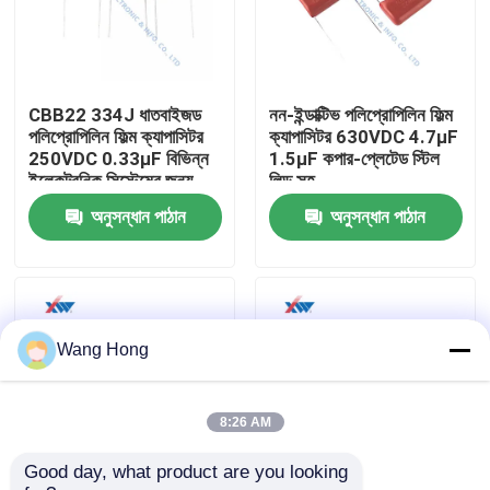
আমাদের সম্পর্কে
CBB22 334J ধাতবাইজড
নন-ইন্ডাক্টিভ পলিপ্রোপিলিন ফিল্ম
কারখানা ভ্রমণ
পলিপ্রোপিলিন ফিল্ম ক্যাপাসিটর
ক্যাপাসিটর 630VDC 4.7μF
250VDC 0.33μF বিভিন্ন
1.5μF কপার-প্লেটেড স্টিল
ইলেকট্রনিক সিস্টেমের জন্য
লিড সহ
মান নিয়ন্ত্রণ
অনুসন্ধান পাঠান
অনুসন্ধান পাঠান
যোগাযোগ করুন
উদ্ধৃতির জন্য আবেদন
Wang Hong
উচ্চ ভোল্টেজ সিরামিক ক্যাপাসিটর
8:26 AM
Good day, what product are you looking 
উচ্চ ভোল্টেজ Doorknob ক্যাপাসিটর