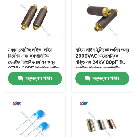
মধ্যম ভোল্টেজ লাইভ-লাইন
লাইভ লাইন ইন্ডিকেটরগুলির জন্য
নির্দেশন এবং ক্যাপাসিটিভ
2000VAC ডায়েলেক্ট্রিক
ভোল্টেজ ডিভাইডারগুলির জন্য
শক্তি সহ 24kV 80pF উচ্চ
27KV 38PF সিরামিক লাইভ
ভোল্টেজ সিরামিক ক্যাপাসিটর
লাইন ক্যাপাসিটর
অনুসন্ধান পাঠান
অনুসন্ধান পাঠান
বাড়ি
পণ্য
VR প্রদর্শন