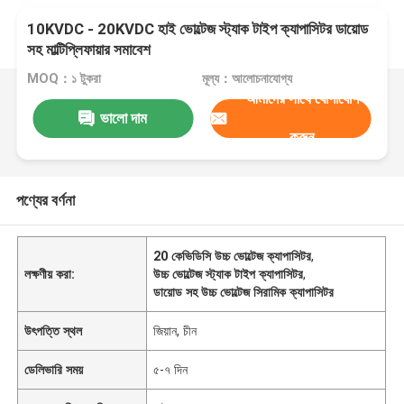
10KVDC - 20KVDC হাই ভোল্টেজ স্ট্যাক টাইপ ক্যাপাসিটর ডায়োড
সহ মাল্টিপ্লিফায়ার সমাবেশ
MOQ：১ টুকরা
মূল্য：আলোচনাযোগ্য
আমাদের সাথে যোগাযোগ
ভালো দাম
করুন
পণ্যের বর্ণনা
20 কেভিডিসি উচ্চ ভোল্টেজ ক্যাপাসিটর
,
লক্ষণীয় করা:
উচ্চ ভোল্টেজ স্ট্যাক টাইপ ক্যাপাসিটর
,
ডায়োড সহ উচ্চ ভোল্টেজ সিরামিক ক্যাপাসিটর
উৎপত্তি স্থল
জিয়ান, চীন
ডেলিভারি সময়
৫-৭ দিন