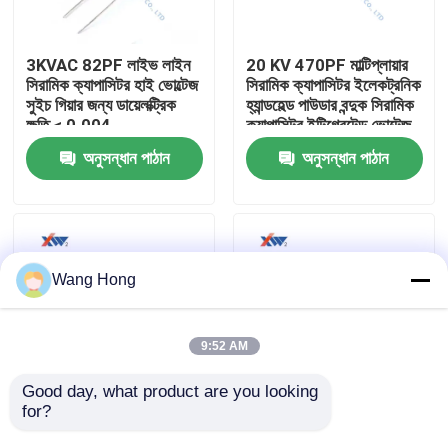
আমাদের সম্পর্কে
3KVAC 82PF লাইভ লাইন
20 KV 470PF মাল্টিপ্লায়ার
সিরামিক ক্যাপাসিটর হাই ভোল্টেজ
সিরামিক ক্যাপাসিটর ইলেকট্রনিক
সুইচ গিয়ার জন্য ডায়েলক্ট্রিক
হ্যান্ডহেল্ড পাউডার বন্দুক সিরামিক
কারখানা ভ্রমণ
ক্ষতি < 0.004
ক্যাপাসিটর ইন্টিগ্রেটেড ভোল্টেজ
ডবলার
অনুসন্ধান পাঠান
অনুসন্ধান পাঠান
মান নিয়ন্ত্রণ
যোগাযোগ করুন
Wang Hong
উদ্ধৃতির জন্য আবেদন
9:52 AM
উচ্চ ভোল্টেজ সিরামিক ক্যাপাসিটর
Good day, what product are you looking 
for?
সুইচ গিয়ারের জন্য 15kv AC
উভয় প্রান্তে বাদাম ক্যাপাসিটরের
75pF উচ্চ ভোল্ট লাইভ লাইন
কারখানার আউটলেট 12KV
উচ্চ ভোল্টেজ Doorknob ক্যাপাসিটর