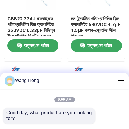
আমাদের সম্পর্কে
CBB22 334J ধাতবাইজড
নন-ইন্ডাক্টিভ পলিপ্রোপিলিন ফিল্ম
পলিপ্রোপিলিন ফিল্ম ক্যাপাসিটর
ক্যাপাসিটর 630VDC 4.7μF
250VDC 0.33μF বিভিন্ন
1.5μF কপার-প্লেটেড স্টিল
কারখানা ভ্রমণ
ইলেকট্রনিক সিস্টেমের জন্য
লিড সহ
অনুসন্ধান পাঠান
অনুসন্ধান পাঠান
মান নিয়ন্ত্রণ
যোগাযোগ করুন
Wang Hong
উদ্ধৃতির জন্য আবেদন
9:09 AM
উচ্চ ভোল্টেজ সিরামিক ক্যাপাসিটর
Good day, what product are you looking 
for?
পলিপ্রোপিলিন ফিল্ম ক্যাপাসিটর
বক্স টাইপ ধাতবাইজড
400VDC 0.068μF
পলিপ্রোপিলিন ফিল্ম ক্যাপাসিটার
উচ্চ ভোল্টেজ Doorknob ক্যাপাসিটর