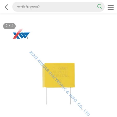
2
/
4